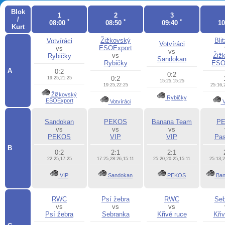
Blok
1
2
3
/
*
*
*
08:00
08:50
09:40
1
Kurt
Žižkovský
Bli
Votvíráci
Votvíráci
ESOExport
vs
vs
vs
Žiž
Rybičky
Sandokan
Rybičky
ESO
A
0:2
0:2
0:2
19:25,21:25
15:25,15:25
19:25,22:25
25:16,
Žižkovský
Rybičky
ESOExport
Votvíráci
V
Sandokan
PEKOS
Banana Team
P
vs
vs
vs
PEKOS
VIP
VIP
Pas
B
0:2
2:1
2:1
22:25,17:25
17:25,28:26,15:11
25:20,20:25,15:11
25:13,2
VIP
Sandokan
PEKOS
Ban
RWC
Psí žebra
RWC
Seb
vs
vs
vs
Psí žebra
Sebranka
Křivé ruce
Kři