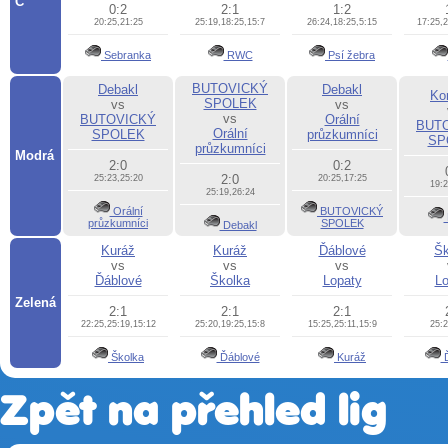
C
0:2
2:1
1:2
20:25,21:25
25:19,18:25,15:7
26:24,18:25,5:15
17:25,2
Sebranka
RWC
Psí žebra
BUTOVICKÝ
Debakl
Debakl
Kor
SPOLEK
vs
vs
vs
BUTOVICKÝ
Orální
BUT
Orální
SPOLEK
průzkumníci
SP
průzkumníci
Modrá
2:0
0:2
2:0
25:23,25:20
20:25,17:25
19:2
25:19,26:24
Orální
BUTOVICKÝ
průzkumníci
SPOLEK
Debakl
Kuráž
Kuráž
Ďáblové
Šk
vs
vs
vs
Ďáblové
Školka
Lopaty
Lo
Zelená
2:1
2:1
2:1
22:25,25:19,15:12
25:20,19:25,15:8
15:25,25:11,15:9
25:2
Školka
Ďáblové
Kuráž
Ď
Zpět na přehled lig