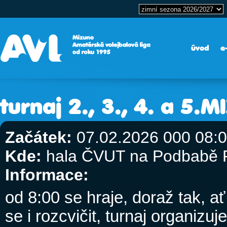
úvod
e
turnaj 2., 3., 4. a 5
Začátek:
07.02.2026 000 08:
Kde:
hala ČVUT na Podbabě 
Informace:
od 8:00 se hraje, doraž tak, a
se i rozcvičit,
turnaj organizuj