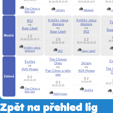
18:25,16:25
25:16,20:25,13:15
25:9,19:25,15:0
25:14,2
Pan Citron a
Jirčany
Mbappé
c
jeho pes
Kytičky zleva
Kytičky zleva
B52
Ťi
doprava
doprava
vs
vs
vs
Bagr Libeň
Bagr
Bagr Libeň
B52
Modrá
1:2
2:0
1:2
25:19,22:25,15:17
18:2
26:24,25:19
25:27,25:14,12:15
Kytičky zleva
doprava
B52
Bagr Libeň
The Chosen
Es
Esíčka
Ones
Jirčany
vs
vs
vs
The 
AVA Hypeq
Pan Citron a jeho
AVA Hypeq
O
pes
Zelená
0:2
0:2
23:25,11:25
0:2
0:25,0:25
25:27,
20:25,19:25
Pan Citron a
Esíčka
jeho pes
AVA Hypeq
Zpět na přehled lig