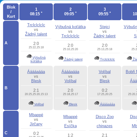
Blok
1
2
3
/
*
*
*
08:15
09:05
09:55
1
Kurt
Trclclclclc
Výbušná koťátka
Stejci
Výbušn
vs
vs
vs
Žádný talent
Trclclclclc
Žádný talent
S
A
2:0
2:0
2:0
25:22,25:18
25:10,25:20
25:13,25:18
25:2
Výbušná
Žádný talent
Trclclclclc
Žád
koťátka
Ááááaááa
Ááááaááa
Volíbal
Bobři 
vs
vs
vs
Blesk
Volíbal
Blesk
Ááá
B
2:1
2:0
0:2
20:25,25:20,15:13
25:18,25:17
17:25,20:25
25:20,
Volíbal
Blesk
Ááááaááa
Mbappé
Mbappé
Disco Zoo
Dis
vs
vs
vs
Jirčany
Esíčka
chinazes
Mb
C
0:2
1:2
2:1