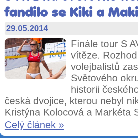
fandilo se Kiki a Mak
29.05.2014
Finále tour S 
vítěze. Rozhod
volejbalistů zas
Světového okru
historii českéh
česká dvojice, kterou nebyl ni
Kristýna Kolocová a Markéta 
Celý článek »