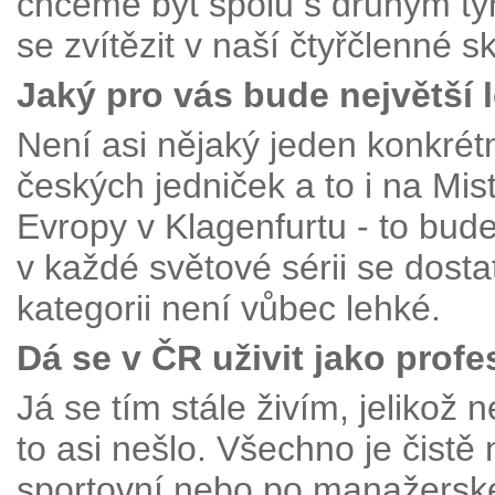
chceme být spolu s druhým t
se zvítězit v naší čtyřčlenné s
Jaký pro vás bude největší l
Není asi nějaký jeden konkrét
českých jedniček a to i na Mis
Evropy v Klagenfurtu - to bud
v každé světové sérii se dost
kategorii není vůbec lehké.
Dá se v ČR uživit jako prof
Já se tím stále živím, jeliko
to asi nešlo. Všechno je čistě 
sportovní nebo po manažerské 