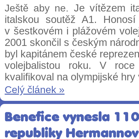
Ještě aby ne.
Je vítězem it
italskou soutěž A1. Honosí 
v šestkovém i plážovém volej
2001 skončil s českým národ
byl kapitánem české reprezent
volejbalistou roku. V ro
kvalifikoval na olympijské hry
Celý článek »
Benefice vynesla 110 
republiky Hermannová