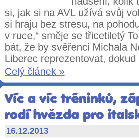
nadšení, kolik 
si, jak si na AVL užívá svůj v
si hraju bez stresu, na pohodu
v ruce,“ směje se třicetiletý 
bát, že by svěřenci Michala N
Liberec reprezentovat, dokud 
Celý článek »
Víc a víc tréninků, z
rodí hvězda pro ital
16.12.2013