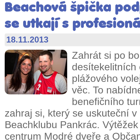
Beachová špička pod
se utkají s profesioná
18.11.2013
Zahrát si po b
desítekelitníc
plážového vole
věc. To nabídn
benefičního tur
zahraj si, který se uskuteční 
Beachklubu Pankrác. Výtěžek a
centrum Modré dveře a Občans