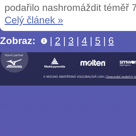
podařilo nashromáždit téměř 70
Celý článek »
Zobraz:
|
2
|
3
|
4
|
5
|
6
1
© MIZUNO AMATÉRSKÁ VOLEJBALOVÁ LIGA |
Zpracování osobních ú