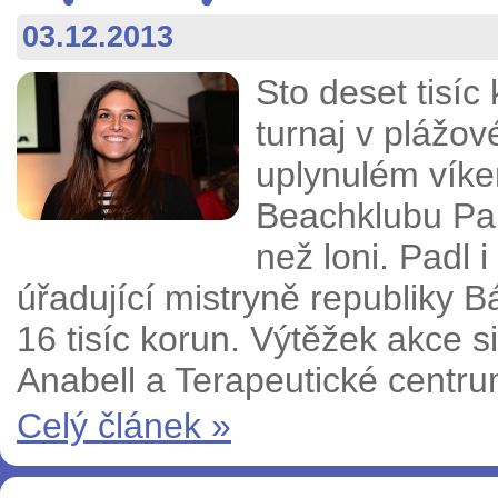
03.12.2013
Sto deset tisíc
turnaj v plážov
uplynulém víke
Beachklubu Pan
než loni. Padl 
úřadující mistryně republiky
16 tisíc korun. Výtěžek akce s
Anabell a Terapeutické centr
Celý článek »