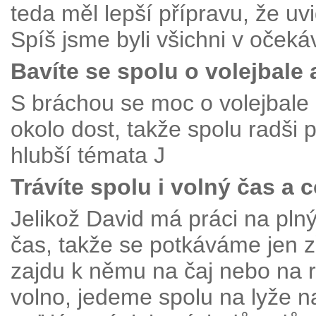
teda měl lepší přípravu, že uv
Spíš jsme byli všichni v očeká
Bavíte se spolu o volejbale 
S bráchou se moc o volejbal
okolo dost, takže spolu radši
hlubší témata J
Trávíte spolu i volný čas a 
Jelikož David má práci na pl
čas, takže se potkáváme jen z
zajdu k němu na čaj nebo na 
volno, jedeme spolu na lyže n