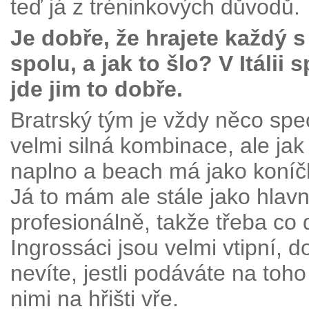
teď já z tréninkových důvodů.
Je dobře, že hrajete každý s
spolu, a jak to šlo? V Itálii
jde jim to dobře.
Bratrský tým je vždy něco spec
velmi silná kombinace, ale jak
naplno a beach má jako koníčk
Já to mám ale stále jako hlavn
profesionálně, takže třeba co 
Ingrossáci jsou velmi vtipní, 
nevíte, jestli podáváte na to
nimi na hřišti vře.