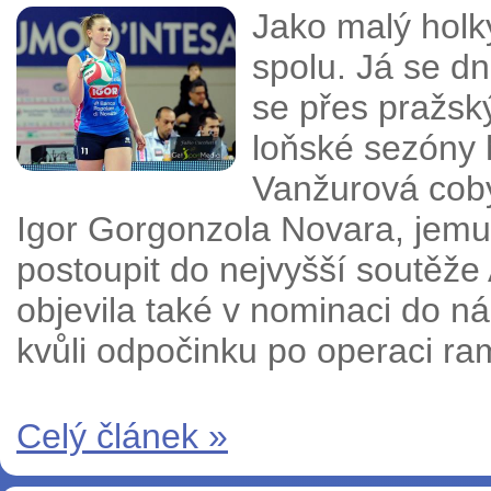
Jako malý holky
spolu. Já se d
se přes pražský
loňské sezóny 
Vanžurová coby
Igor Gorgonzola Novara, jemuž 
postoupit do nejvyšší soutěž
objevila také v nominaci do n
kvůli odpočinku po operaci ra
Celý článek »