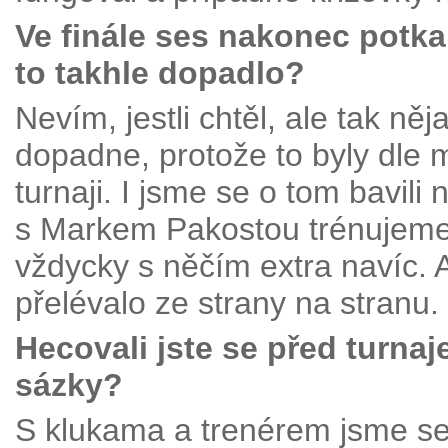
Ve finále ses nakonec potka
to takhle dopadlo?
Nevím, jestli chtěl, ale tak něja
dopadne, protože to byly dle
turnaji. I jsme se o tom bavili
s Markem Pakostou trénujeme.
vždycky s něčím extra navíc. A
přelévalo ze strany na stranu.
Hecovali jste se před turnaj
sázky?
S klukama a trenérem jsme se 