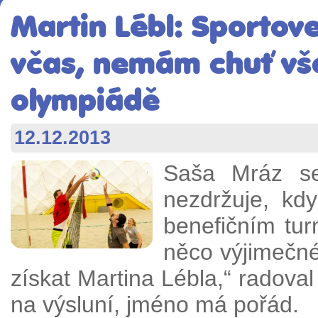
Martin Lébl: Sportov
včas, nemám chuť vše
olympiádě
12.12.2013
Saša Mráz s
nezdržuje, kd
benefičním tu
něco výjimečné
získat Martina Lébla,“ radova
na výsluní, jméno má pořád.