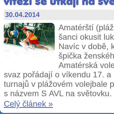
vítězi se utkají na sv
30.04.2014
Amatérští (pláž
šanci okusit lu
Navíc v době, 
špička ženskéh
Amatérská vole
svaz pořádají o víkendu 17. a 
turnajů v plážovém volejbale 
s názvem S AVL na světovku.
Celý článek »