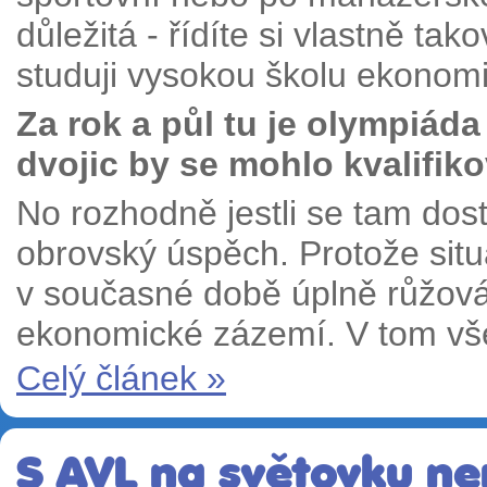
důležitá - řídíte si vlastně ta
studuji vysokou školu ekono
Za rok a půl tu je olympiád
dvojic by se mohlo kvalifik
No rozhodně jestli se tam dos
obrovský úspěch. Protože sit
v současné době úplně růžová
ekonomické zázemí. V tom v
Celý článek »
S AVL na světovku ne