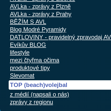
AVLka - zprávy z Plzně
AVLka - zprávy z Prahy
BĚŽÍM S AVL
Blog Modré Pyramidy
DATLOVINY - pravidelný zpravodaj A
Evíkův BLOG
lifestyle
mezi čtyřma očima
produktové tipy
Slevomat
TOP (beach)volejbal
z médií (napsali o nás)
zprávy z regionu