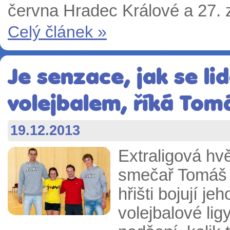
června Hradec Králové a 27. 
Celý článek »
Je senzace, jak se lid
volejbalem, říká Tom
19.12.2013
Extraligová hv
smečař Tomáš H
hřišti bojují j
volejbalové lig