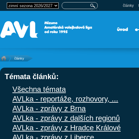
články
úvod
e
články
Témata článků:
Všechna témata
AVLka - reportáže, rozhovory, ...
AVLka - zprávy z Brna
AVLka - zprávy z dalších regionů
AVLka - zprávy z Hradce Králové
AVLka - zprávy z Liberce