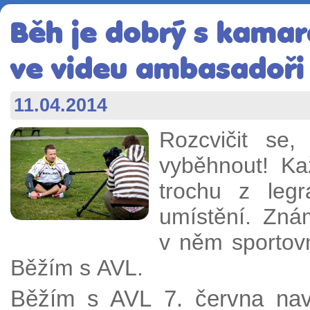
Běh je dobrý s kamará
ve videu ambasadoři
11.04.2014
Rozcvičit se,
vyběhnout! Ka
trochu z leg
umístění. Zná
v něm sportov
Běžím s AVL.
Běžím s AVL 7. června navš