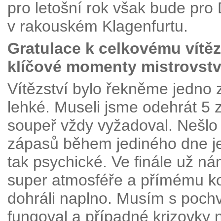
pro letošní rok však bude pr
v rakouském Klagenfurtu.
Gratulace k celkovému vítěz
klíčové momenty mistrovstv
Vítězství bylo řekněme jedno z
lehké. Museli jsme odehrát 5 
soupeř vždy vyžadoval. Nešlo s
zápasů během jediného dne je 
tak psychické. Ve finále už ná
super atmosféře a přímému kon
dohráli naplno. Musím s pochv
fungoval a případné krizovky 