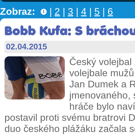
Zobraz:
|
2
|
3
|
4
|
5
|
6
1
Bobb Kufa: S bráchou
02.04.2015
Český volejbal
volejbale mužů 
Jan Dumek a R
jmenovaného, 
hráče bylo nav
postavil proti svému bratrovi 
duo českého plážáku začala s