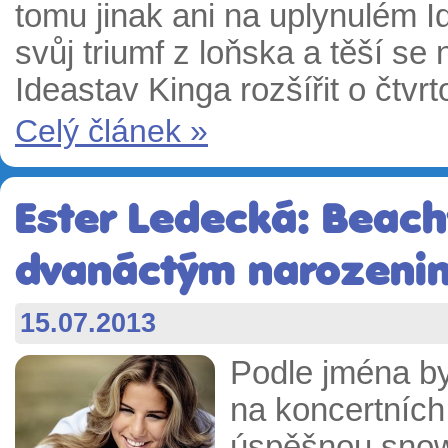
tomu jinak ani na uplynulém 
svůj triumf z loňska a těší se 
Ideastav Kinga rozšířit o čtvr
Celý článek »
Ester Ledecká: Beach
dvanáctým narozeni
15.07.2013
Podle jména bys
na koncertních
úspěšnou snowb