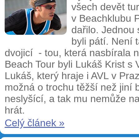
všech devět tu
v Beachklubu P
dařilo. Jednou 
byli pátí. Není
dvojicí - tou, která nasbírala
Beach Tour byli Lukáš Krist s
Lukáš, který hraje i AVL v Praz
možná o trochu těžší než jiní b
neslyšící, a tak mu nemůže na
hrát.
Celý článek »