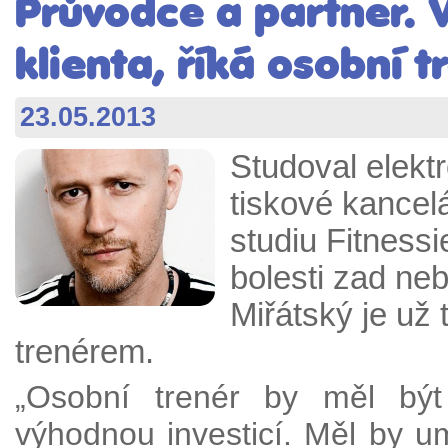
Průvodce a partner. 
klienta, říká osobní 
23.05.2013
Studoval elekt
tiskové kance
studiu Fitnessi
bolesti zad neb
Miřátský je už
trenérem.
„Osobní trenér by měl být
výhodnou investicí. Měl by um