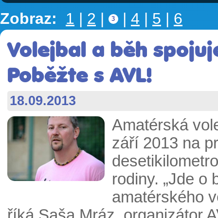
Zobraz:
1
|
2
|
|
4
|
5
|
6
3
Volejbal a běh spojuj
Poběžte s AVL!
18.09.2013
Amatérská vole
září 2013 na p
desetikilometr
rodiny. „Jde o
amatérského vo
říká Saša Mráz, organizátor A