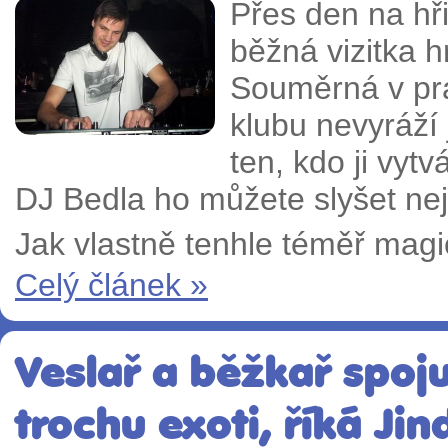
Přes den na hři
běžná vizitka 
Souměrná v praž
klubu nevyráží
ten, kdo ji vyt
DJ Bedla ho můžete slyšet nejč
Jak vlastně tenhle téměř magi
Celý článek »
Veslař a běžkař spoju
trochu exoti, říká Ji