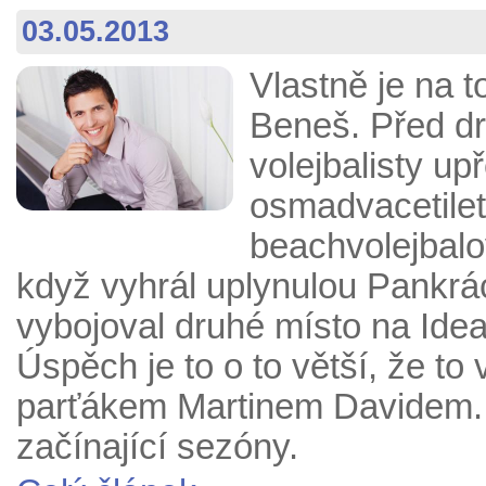
03.05.2013
Vlastně je na 
Beneš. Před dr
volejbalisty upř
osmadvacetilet
beachvolejbalo
když vyhrál uplynulou Pankrác
vybojoval druhé místo na Idea
Úspěch je to o to větší, že t
parťákem Martinem Davidem. S
začínající sezóny.