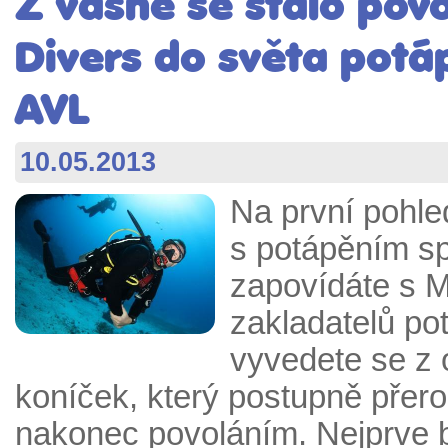
Z vášně se stalo povo
Divers do světa potá
AVL
10.05.2013
Na první pohle
s potápěním sp
zapovídáte s M
zakladatelů p
vyvedete se z 
koníček, který postupně přero
nakonec povoláním. Nejprve 