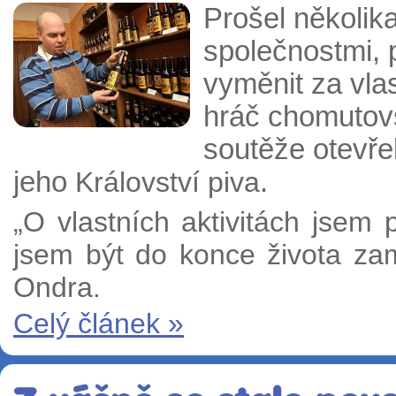
Prošel několik
společnostmi, 
vyměnit za vla
hráč chomutov
soutěže otevře
jeho
Králo
vství piva
.
„O vlastních aktivitách jsem
jsem být do konce života za
Ondra.
Celý článek »