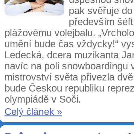
pak svěřuje do
především šéft
plážovému volejbalu. „Vrcholov
umění bude čas vždycky!“ vys
Ledecká, dcera muzikanta Ja
navíc na poli snowboardingu 
mistrovství světa přivezla dv
bude Českou republiku repreze
olympiádě v Soči.
Celý článek »