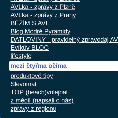
AVLka - zprávy z Plzně
AVLka - zprávy z Prahy
BĚŽÍM S AVL
Blog Modré Pyramidy
DATLOVINY - pravidelný zpravodaj A
Evíkův BLOG
lifestyle
mezi čtyřma očima
produktové tipy
Slevomat
TOP (beach)volejbal
z médií (napsali o nás)
zprávy z regionu