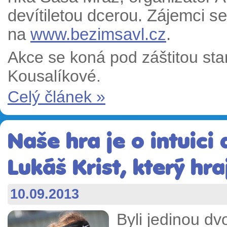
devítiletou dcerou. Zájemci se
na
www.bezimsavl.cz
.
Akce se koná pod záštitou st
Kousalíkové.
Celý článek »
Naše hra je o intuici 
Lukáš Krist, který hr
10.09.2013
Byli jedinou dv