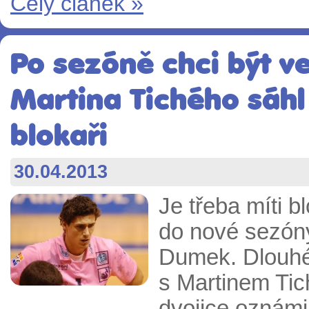
Celý článek »
Po sezóně chci být v
Martina Tichého sáh
blokaři
30.04.2013
Je třeba míti b
do nové sezón
Dumek. Dlouhé
s Martinem Tic
dvojice oznámi