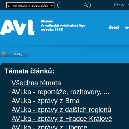
články
úvod
e
články
Témata článků:
Všechna témata
AVLka - reportáže, rozhovory, ...
AVLka - zprávy z Brna
AVLka - zprávy z dalších regionů
AVLka - zprávy z Hradce Králové
AVLka - zprávy z Liberce