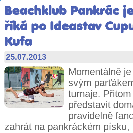
Beachklub Pankrác j
říká po Ideastav Cup
Kufa
25.07.2013
Momentálně je 
svým parťákem
turnaje. Přitom
představit dom
pravidelně fan
zahrát na pankráckém písku, 