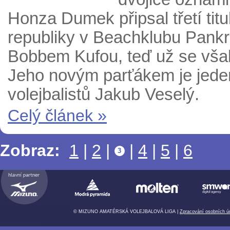
Honza Dumek připsal třetí tit
republiky v Beachklubu Pank
Bobbem Kufou, teď už se však
Jeho novým parťákem je jeden
volejbalistů Jakub Veselý.
Celý článek »
Zobraz:
1
|
2
|
|
4
|
5
|
6
3
© MIZUNO AMATÉRSKÁ VOLEJBALOVÁ LIGA |
Zpracování osobních ú