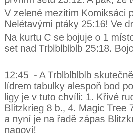
V zelené mezitím Komiksáci pro
Nelétavými ptáky 25:16! Ve dr
Na kurtu C se bojuje o 1 místo
set nad Trblblblblb 25:18. Boj
12:45 - A Trblblblblb skutečně 
lídrem tabulky alespoň bod po
ligy je v tuto chvíli: 1. Křivé ru
Blitzkrieg 8 b., 4. Magic Tree 
a nyní je na řadě zápas Blitz
napoví!