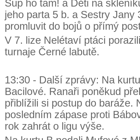
Šup ho tam! a Děti na skleníku
jeho parta 5 b. a Sestry Jany
promluvit do bojů o přímý pos
V 7. lize Nelétaví ptáci poraz
turnaje Černé labutě.
13:30 - Další zprávy: Na kurtu 
Bacilové. Ranaři poněkud přek
přiblížili si postup do baráže
posledním zápase proti Bábovk
rok zahrát o ligu výše.