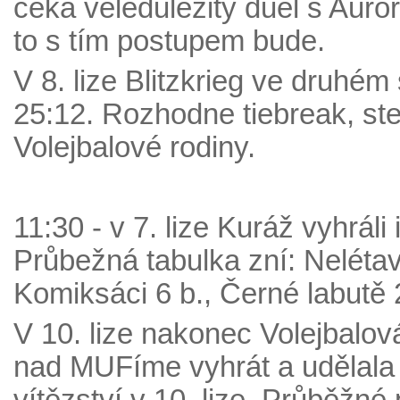
čeká veledůležitý duel s Auro
to s tím postupem bude.
V 8. lize Blitzkrieg ve druhém
25:12. Rozhodne tiebreak, st
Volejbalové rodiny.
11:30 - v 7. lize Kuráž vyhráli
Průbežná tabulka zní: Nelétaví
Komiksáci 6 b., Černé labutě 
V 10. lize nakonec Volejbalov
nad MUFíme vyhrát a udělala 