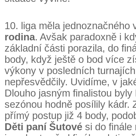
10. liga měla jednoznačného v
rodina
. Avšak paradoxně i kd
základní části porazila, do fin
body, když ještě o bod více zí
výkony v posledních turnají
nepřesvědčily. Uvidíme, v jak
Dlouho jasným finalistou byly
sezónou hodně posílily kádr. Z
přímý postup již 4 body, pod
Děti paní Šutové
si do finále