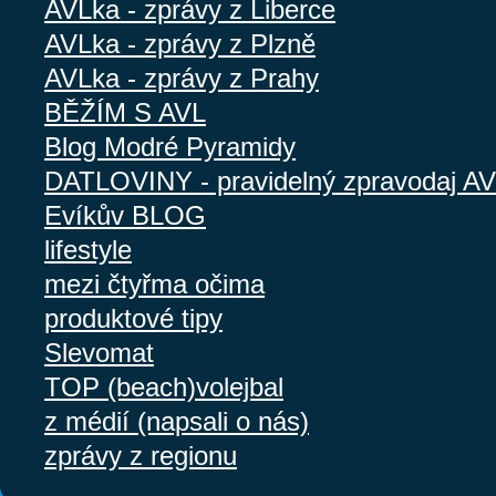
AVLka - zprávy z Liberce
AVLka - zprávy z Plzně
AVLka - zprávy z Prahy
BĚŽÍM S AVL
Blog Modré Pyramidy
DATLOVINY - pravidelný zpravodaj A
Evíkův BLOG
lifestyle
mezi čtyřma očima
produktové tipy
Slevomat
TOP (beach)volejbal
z médií (napsali o nás)
zprávy z regionu