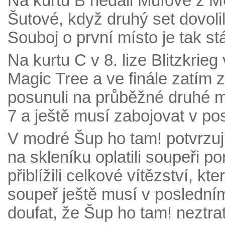
Na kurtu B nedali Mufové z 
Šutové, když druhý set dovoli
Souboj o první místo je tak st
Na kurtu C v 8. lize Blitzkrieg
Magic Tree a ve finále zatím z
posunuli na průběžné druhé m
7 a ještě musí zabojovat v p
V modré Šup ho tam! potvrzují 
na skleníku oplatili soupeři p
přiblížili celkové vítězství, kte
soupeř ještě musí v poslední
doufat, že Šup ho tam! neztrat