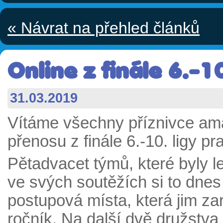
« Návrat na přehled článků
Online z finále 6.-1
31.03.2019
Vítáme všechny příznivce ama
přenosu z finále 6.-10. ligy p
Pětadvacet týmů, které byly le
ve svých soutěžích si to dnes
postupová místa, která jim zar
ročník. Na další dvě družstva