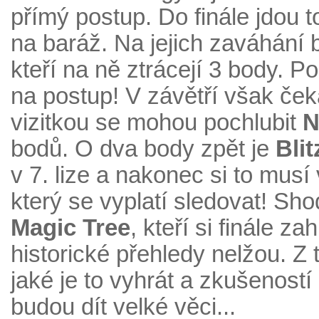
přímý postup. Do finále jdou 
na baráž. Na jejich zaváhání
kteří na ně ztrácejí 3 body. Po
na postup! V závětří však čeka
vizitkou se mohou pochlubit
N
bodů. O dva body zpět je
Blit
v 7. lize a nakonec si to musí 
který se vyplatí sledovat! Sho
Magic Tree
, kteří si finále 
historické přehledy nelžou. Z 
jaké je to vyhrát a zkušeností
budou dít velké věci...