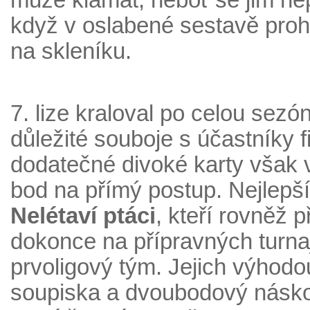
může klamat, neboť se jim ne
když v oslabené sestavě prohr
na skleníku.
7. lize kraloval po celou sez
důležité souboje s účastníky f
dodatečné divoké karty však 
bod na přímý postup. Nejlepší 
Nelétaví ptáci
, kteří rovněž p
dokonce na přípravných turnaj
prvoligový tým. Jejich výhodo
soupiska a dvoubodový násk