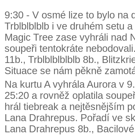
9:30 - V osmé lize to bylo na d
Trblblblblb i ve druhém setu a
Magic Tree zase vyhráli nad Ne
soupeři tentokráte nebodovali. 
11b., Trblblblblblb 8b., Blitzk
Situace se nám pěkně zamot
Na kurtu A vyhrála Aurora v 9
25:20 a rovněž oplatila soupe
hrál tiebreak a nejtěsnějším
Lana Drahrepus. Pořadí ve sk
Lana Drahrepus 8b., Bacilové 