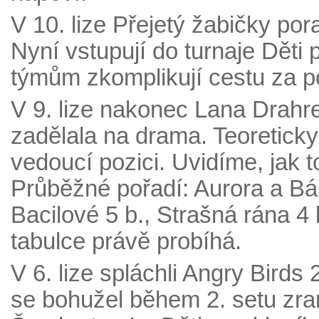
V 10. lize Přejetý žabičky po
Nyní vstupují do turnaje Děti 
týmům zkomplikují cestu za 
V 9. lize nakonec Lana Drahr
zadělala na drama. Teoretick
vedoucí pozici. Uvidíme, jak 
Průběžné pořadí: Aurora a Bá
Bacilové 5 b., Strašná rána 4
tabulce právě probíhá.
V 6. lize spláchli Angry Birds
se bohužel během 2. setu zranil