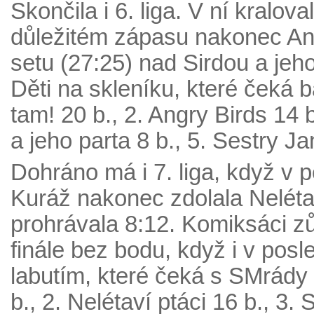
Skončila i 6. liga. V ní kralo
důležitém zápasu nakonec Angr
setu (27:25) nad Sirdou a jeho
Děti na skleníku, které čeká 
tam! 20 b., 2. Angry Birds 14 b
a jeho parta 8 b., 5. Sestry Ja
Dohráno má i 7. liga, když v 
Kuráž nakonec zdolala Neléta
prohrávala 8:12. Komiksáci zů
finále bez bodu, když i v pos
labutím, které čeká s SMrády
b., 2. Nelétaví ptáci 16 b., 3. 