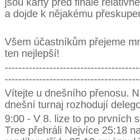
jsou karty před finále relativ
a dojde k nějakému přeskupení
Všem účastníkům přejeme mno
ten nejlepší!
---------------------------------------
---------------------------------------
Vítejte u dnešního přenosu. N
dnešní turnaj rozhodují deleg
9:00 - V 8. lize to po prvníc
Tree přehráli Nejvíce 25:18 na