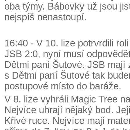
oba týmy. Bábovky už jsou jist
nejspíš nenastoupí.
16:40 - V 10. lize potrvrdili ro
JSB 2:0, nyní musí odpovědět 
Dětmi paní Šutové. JSB mají 
s Dětmi paní Šutové tak bude
postupové místo do baráže.
V 8. lize vyhráli Magic Tree na
Nejvíce uhrají nějaký bod. Jejic
Křivé ruce. Nejvíce mají mate