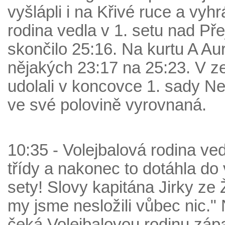
vyšlápli i na Křivé ruce a vyh
rodina vedla v 1. setu nad Př
skončilo 25:16. Na kurtu A Auro
nějakých 23:17 na 25:23. V ze
udolali v koncovce 1. sady Ne
ve své polovině vyrovnaná.
10:35 - Volejbalová rodina ve
třídy a nakonec to dotáhla do
sety! Slovy kapitána Jirky ze 
my jsme nesložili vůbec nic." 
čeká Volejbalovou rodinu záp