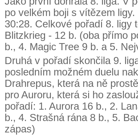
Jako první dohrála 8. liga. V
po velkém boji s vítězem ligy
30:28. Celkové pořadí 8. ligy t
Blitzkrieg - 12 b. (oba přímo po
b., 4. Magic Tree 9 b. a 5. Ne
Druhá v pořadí skončila 9. li
posledním možném duelu nako
Drahrepus, která na ně prostě
pro Auroru, která si ho zaslou
pořadí: 1. Aurora 16 b., 2. L
b., 4. Strašná rána 8 b., 5. Ba
zápas)