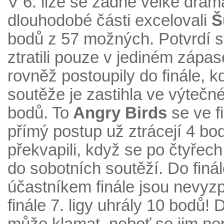
V 6. lize se žádné velké dra
dlouhodobé části excelovali
Š
bodů z 57 možných. Potvrdí sv
ztratili pouze v jediném zápa
rovněž postoupily do finále, 
soutěže je zastihla ve výtečn
bodů. To
Angry Birds
se ve f
přímý postup už ztrácejí 4 bo
překvapili, když se po čtyřech
do sobotních soutěží. Do finá
účastníkem finále jsou nevyz
finále 7. ligy uhrály 10 bodů! 