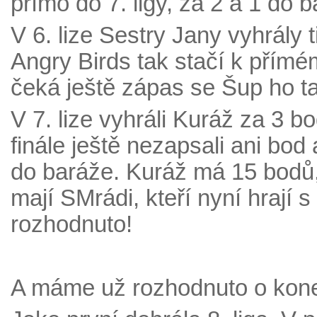
přímo do 7. ligy, za 2 a 1 do b
V 6. lize Sestry Jany vyhrály 
Angry Birds tak stačí k přím
čeká ještě zápas se Šup ho tam!
V 7. lize vyhráli Kuráž za 3 
finále ještě nezapsali ani bod
do baráže. Kuráž má 15 bodů, 
mají SMrádi, kteří nyní hrají 
rozhodnuto!
A máme už rozhodnuto o kone