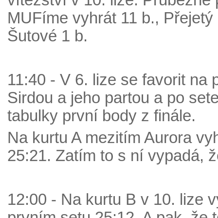
vítězství v 10. lize. Průběžné 
MUFíme vyhrát 11 b., Přejetý 
Šutové 1 b.
11:40 - V 6. lize se favorit n
Sirdou a jeho partou a po sete
tabulky první body z finále.
Na kurtu A mezitím Aurora vy
25:21. Zatím to s ní vypadá, ž
12:00 - Na kurtu B v 10. lize 
prvním setu 25:12. A pak, že t