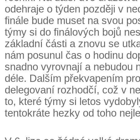
odehraje o týden později v ne
finále bude muset na svou po
týmy si do finálových bojů n
základní části a znovu se utka
nám posunul čas o hodinu dop
snadno vyrovnají a nebudou n
déle. Dalším překvapením pro 
delegovaní rozhodčí, což v n
to, které týmy si letos vydob
tentokráte hezky od toho nejle