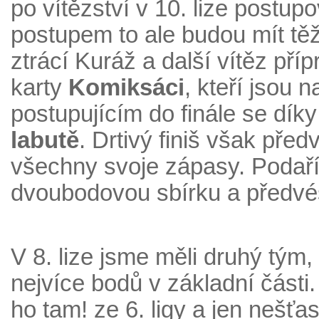
po vítězství v 10. lize postu
postupem to ale budou mít těž
ztrácí Kuráž a další vítěz příp
karty
Komiksáci
, kteří jsou
postupujícím do finále se díky 
labutě
. Drtivý finiš však předv
všechny svoje zápasy. Podaří 
dvoubodovou sbírku a předvés
V 8. lize jsme měli druhý tým,
nejvíce bodů v základní části
ho tam! ze 6. ligy a jen nešťa