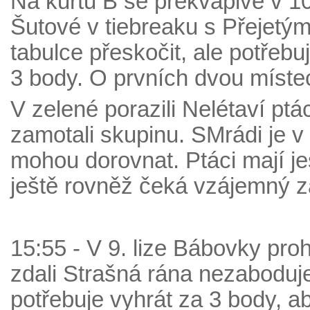
Na kurtu B se překvapivě v 10.
Šutové v tiebreaku s Přejetým
tabulce přeskočit, ale potřeb
3 body. O prvních dvou míste
V zelené porazili Nelétaví ptá
zamotali skupinu. SMrádi je v 
mohou dorovnat. Ptáci mají je
ještě rovněž čeká vzájemný z
15:55 - V 9. lize Bábovky prohr
zdali Strašná rána nezaboduj
potřebuje vyhrát za 3 body, ab