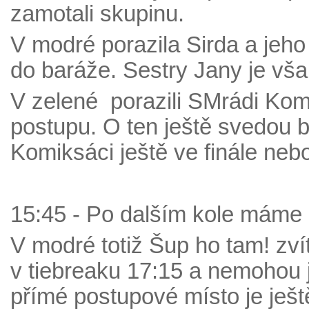
zamotali skupinu.
V modré porazila Sirda a jeho
do baráže. Sestry Jany je vša
V zelené porazili SMrádi Komi
postupu. O ten ještě svedou b
Komiksáci ještě ve finále nebo
15:45 - Po dalším kole máme p
V modré totiž Šup ho tam! zvít
v tiebreaku 17:15 a nemohou j
přímé postupové místo je ještě