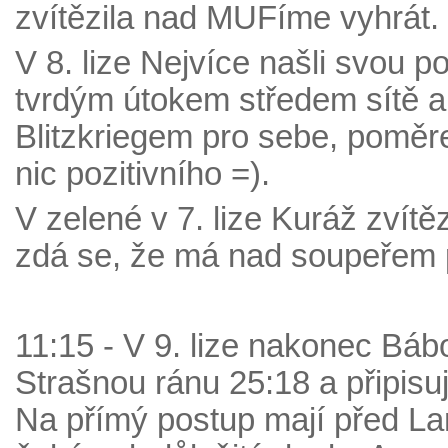
zvítězila nad MUFíme vyhrát.
V 8. lize Nejvíce našli svou 
tvrdým útokem středem sítě a 
Blitzkriegem pro sebe, poměre
nic pozitivního =).
V zelené v 7. lize Kuráž zvítě
zdá se, že má nad soupeřem 
11:15 - V 9. lize nakonec Bá
Strašnou ránu 25:18 a připisuj
Na přímý postup mají před L