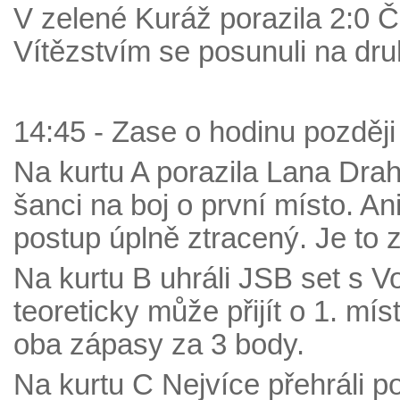
V zelené Kuráž porazila 2:0 
Vítězstvím se posunuli na dru
14:45 - Zase o hodinu později
Na kurtu A porazila Lana Dra
šanci na boj o první místo. A
postup úplně ztracený. Je to
Na kurtu B uhráli JSB set s Vo
teoreticky může přijít o 1. m
oba zápasy za 3 body.
Na kurtu C Nejvíce přehráli po