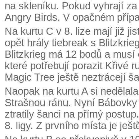
na skleníku. Pokud vyhrají za
Angry Birds. V opačném přípa
Na kurtu C v 8. lize mají již ji
opět hrály tiebreak s Blitzkri
Blitzkrieg má 12 bodů a musí 
které potřebují porazit Křivé 
Magic Tree ještě neztrácejí š
Naopak na kurtu A si nedělala
Strašnou ránu. Nyní Bábovky p
ztratily šanci na přímý postup
8. ligy. Z prvního místa je je