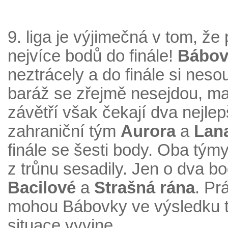
9. liga je výjimečná v tom, že
nejvíce bodů do finále!
Bábov
neztrácely a do finále si nes
baráž se zřejmě nesejdou, ma
závětří však čekají dva nejlep
zahraniční tým
Aurora
a
Lan
finále se šesti body. Oba tým
z trůnu sesadily. Jen o dva bo
Bacilové
a
Strašná rána
. Pr
mohou Bábovky ve výsledku těž
situace vyvine.