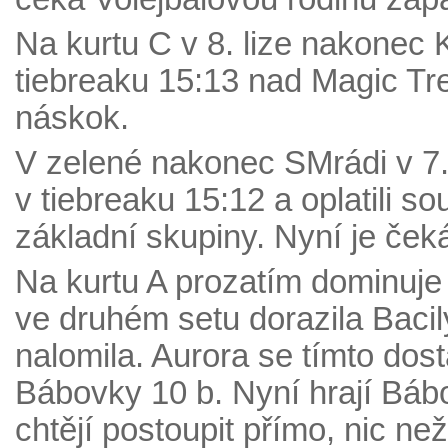
Na kurtu C v 8. lize nakonec K
tiebreaku 15:13 nad Magic Tr
náskok.
V zelené nakonec SMrádi v 7. 
v tiebreaku 15:12 a oplatili s
základní skupiny. Nyní je ček
Na kurtu A prozatím dominuje
ve druhém setu dorazila Bacil
nalomila. Aurora se tímto dos
Bábovky 10 b. Nyní hrají Báb
chtějí postoupit přímo, nic než