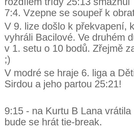
rozdílem třídy 25:13 smáznul 
7:4. Vzepne se soupeř k obra
V 9. lize došlo k překvapení,
vyhráli Bacilové. Ve druhém 
v 1. setu o 10 bodů. Zřejmě z
;)
V modré se hraje 6. liga a Dět
Sirdou a jeho partou 25:21!
9:15 - na Kurtu B Lana vrátila
bude se hrát tie-break.