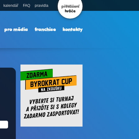
kalendář
FAQ
pravidla
přihlášení
hráče
pro média
franchise
kontakty