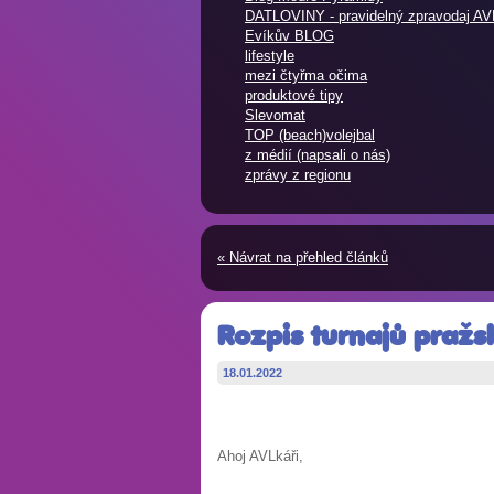
DATLOVINY - pravidelný zpravodaj AV
Evíkův BLOG
lifestyle
mezi čtyřma očima
produktové tipy
Slevomat
TOP (beach)volejbal
z médií (napsali o nás)
zprávy z regionu
« Návrat na přehled článků
Rozpis turnajů pražs
18.01.2022
Ahoj AVLkáři,