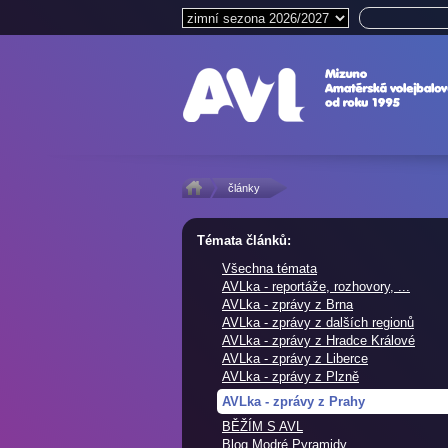
články
Témata článků:
Všechna témata
AVLka - reportáže, rozhovory, ...
AVLka - zprávy z Brna
AVLka - zprávy z dalších regionů
AVLka - zprávy z Hradce Králové
AVLka - zprávy z Liberce
AVLka - zprávy z Plzně
AVLka - zprávy z Prahy
BĚŽÍM S AVL
Blog Modré Pyramidy