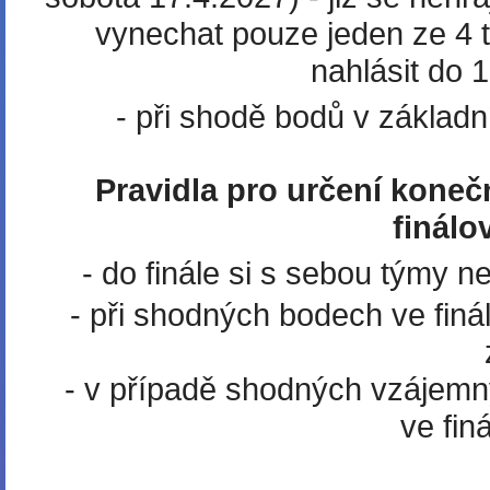
vynechat pouze jeden ze 4 t
nahlásit do 
- při shodě bodů v základ
Pravidla pro určení koneč
finálo
- do finále si s sebou týmy
- při shodných bodech ve fin
- v případě shodných vzájemn
ve fin