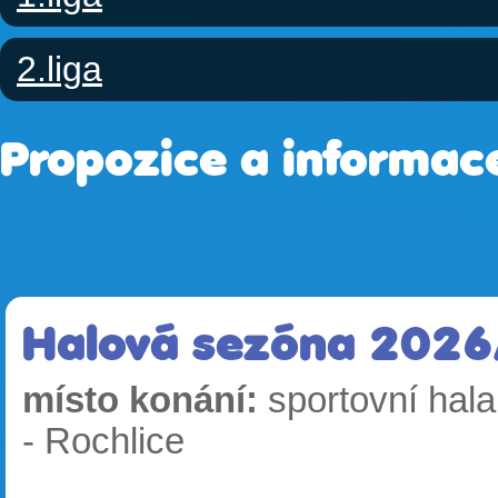
2.liga
Propozice a informac
Halová sezóna 202
místo konání:
sportovní hala
- Rochlice