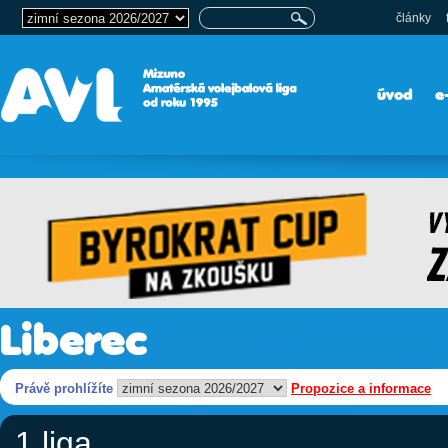
články
úvod
e
Liberec
Právě prohlížíte
Propozice a informace
1.liga