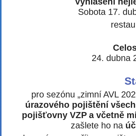
Vyhlášení nejl
Sobota 17. du
resta
Celos
24. dubna 20
St
pro sezónu „zimní AVL 202
úrazového pojištění všec
pojišťovny VZP a včetně m
zašlete ho na
úč