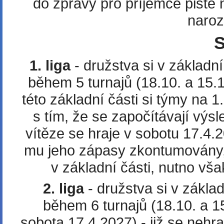
do zprávy pro příjemce pište
naroz
1. liga
- družstva si v základn
během 5 turnajů (18.10. a 15.1
této základní části si týmy na 1
s tím, že se započítávají výs
vítěze se hraje v sobotu 17.4.2
mu jeho zápasy zkontumovány, 
v základní části, nutno vša
2. liga
- družstva si v zákla
během 6 turnajů (18.10. a 15
sobota 17.4.2027) - již se nehra