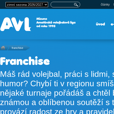
články
úvod
e
franchise
Franchise
Máš rád volejbal, práci s lidmi
humor? Chybí ti v regionu smí
nějaké turnaje pořádáš a chtěl 
známou a oblíbenou soutěží s t
provází radost ze hry a pravid