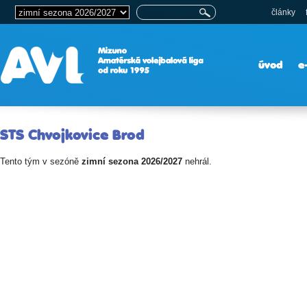
články
úvod
e
STS Chvojkovice Brod
Tento tým v sezóně
zimní sezona 2026/2027
nehrál.