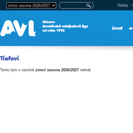
články
úvod
e
Tiefovi
Tento tým v sezóně
zimní sezona 2026/2027
nehrál.