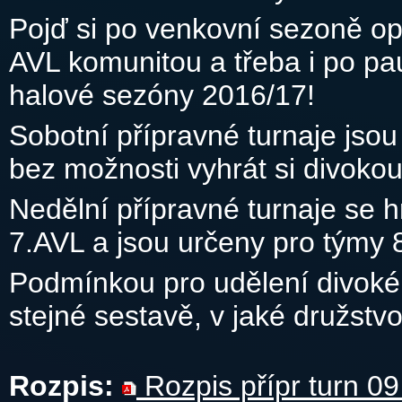
Pojď si po venkovní sezoně op
AVL komunitou a třeba i po p
halové sezóny 2016/17!
Sobotní přípravné turnaje jso
bez možnosti vyhrát si divoko
Nedělní přípravné turnaje se h
7.AVL a jsou určeny pro týmy 8
Podmínkou pro udělení divoké k
stejné sestavě, v jaké družstv
Rozpis:
Rozpis přípr turn 09