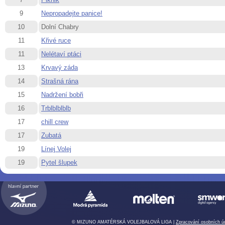
9
Nepropadejte panice!
10
Dolní Chabry
11
Křivé ruce
11
Nelétaví ptáci
13
Krvavý záda
14
Strašná rána
15
Nadržení bobři
16
Trblblblblb
17
chill crew
17
Zubatá
19
Línej Volej
19
Pytel šlupek
© MIZUNO AMATÉRSKÁ VOLEJBALOVÁ LIGA |
Zpracování osobních ú