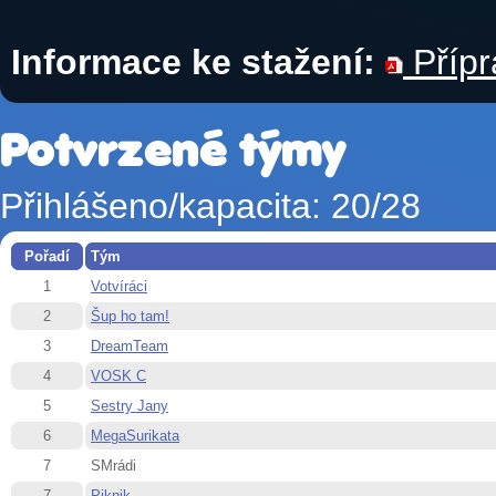
Informace ke stažení:
Přípr
Potvrzené týmy
Přihlášeno/kapacita: 20/28
Pořadí
Tým
1
Votvíráci
2
Šup ho tam!
3
DreamTeam
4
VOSK C
5
Sestry Jany
6
MegaSurikata
7
SMrádi
7
Piknik