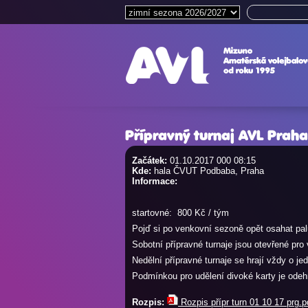
Přípravný turnaj AVL Praha
Začátek:
01.10.2017 000 08:15
Kde:
hala ČVUT Podbaba, Praha
Informace:
startovné: 800 Kč / tým
Pojď si po venkovní sezoně opět osahat pa
Sobotní přípravné turnaje jsou otevřené pr
Nedělní přípravné turnaje se hrají vždy o je
Podmínkou pro udělení divoké karty je odehr
Rozpis:
Rozpis přípr turn 01 10 17 prg.p