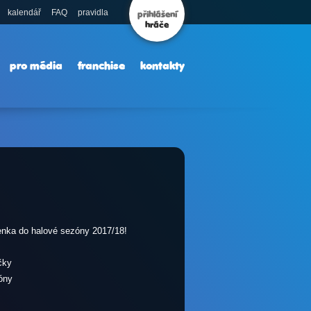
kalendář
FAQ
pravidla
přihlášení
hráče
pro média
franchise
kontakty
enka do halové sezóny 2017/18!
čky
zóny