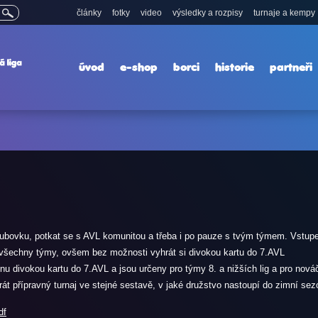
články
fotky
video
výsledky a rozpisy
turnaje a kempy
úvod
e-shop
borci
historie
partneři
lubovku, potkat se s AVL komunitou a třeba i po pauze s tvým týmem. Vstup
o všechny týmy, ovšem bez možnosti vyhrát si divokou kartu do 7.AVL
dnu divokou kartu do 7.AVL a jsou určeny pro týmy 8. a nižších lig a pro nová
át přípravný turnaj ve stejné sestavě, v jaké družstvo nastoupí do zimní se
df