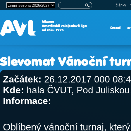
články
úvod
e
Slevomat Vánoční tur
Začátek:
26.12.2017 000 08:
Kde:
hala ČVUT, Pod Julisko
Informace:
Oblíbený vánoční turnaj, který