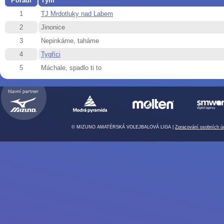
Pořadí
Tým
1
TJ Mrdotluky nad Labem
2
Jinonice
3
Nepinkáme, taháme
4
Tygříci
5
Máchale, spadlo ti to
© MIZUNO AMATÉRSKÁ VOLEJBALOVÁ LIGA |
Zpracování osobních ú