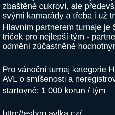
zbaštěné cukroví, ale předev
svými kamarády a třeba i už tr
Hlavním partnerem turnaje je 
triček pro nejlepší tým - partn
odmění zúčastněné hodnotný
Pro vánoční turnaj kategorie H
AVL o smíšenosti a neregistrov
startovné: 1 000 korun / tým
http://eshop.avlka.cz/