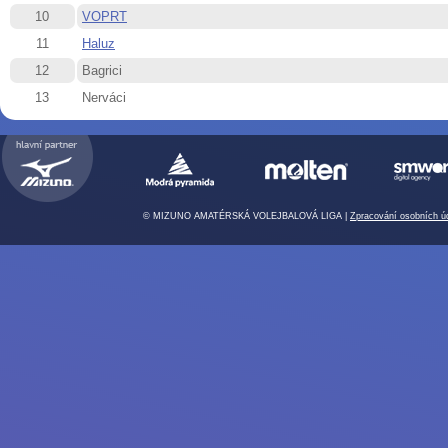
10
VOPRT
11
Haluz
12
Bagrici
13
Nerváci
© MIZUNO AMATÉRSKÁ VOLEJBALOVÁ LIGA |
Zpracování osobních ú