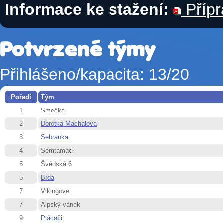
Informace ke stažení:
Přípr
Potvrzené týmy
Přihlášeno/kapacita: 13/20
Pořadí
Tým
1
Smečka
2
Dorotka Machalova
3
Sebranka
4
Semtamáci
5
Švédská 6
5
Bída
7
Vikingove
7
Alpský vánek
9
Plácači