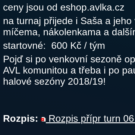
ceny jsou od eshop.avlka.cz
na turnaj přijede i Saša a je
míčema, nákolenkama a další
startovné: 600 Kč / tým
Pojď si po venkovní sezoně op
AVL komunitou a třeba i po p
halové sezóny 2018/19!
Rozpis:
Rozpis přípr turn 0