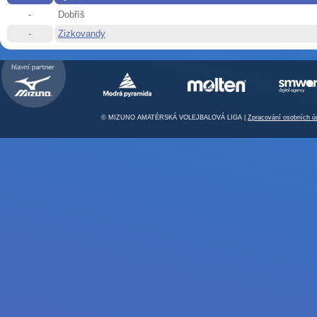
-
Dobříš
-
Zizkovandy
© MIZUNO AMATÉRSKÁ VOLEJBALOVÁ LIGA |
Zpracování osobních ú