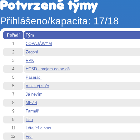
Potvrzené týmy
Přihlášeno/kapacita: 17/18
Pořadí
Tým
1
COPAJÁWYM
2
Zegoni
3
ŘPK
4
HCSD - hrajem co se dá
5
Pašeráci
5
Vinickej sběr
7
Já nevím
8
MEZR
9
Farmáři
9
Esa
11
Létající cirkus
12
Fíci