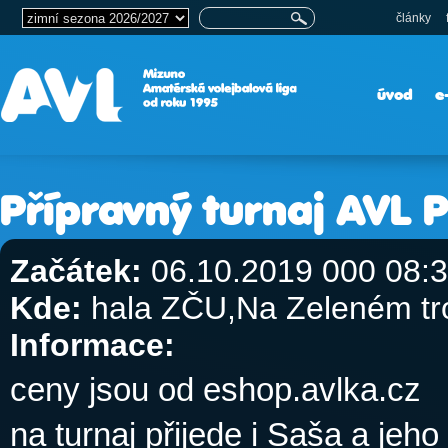
články
úvod
e
Přípravný turnaj AVL 
Začátek:
06.10.2019 000 08:
Kde:
hala ZČU,Na Zeleném tro
Informace:
ceny jsou od eshop.avlka.cz
na turnaj přijede i Saša a je