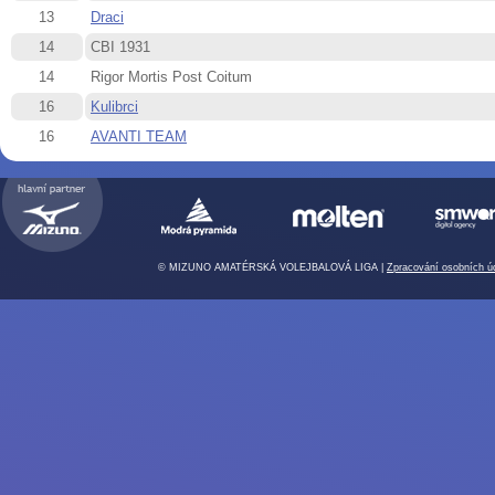
13
Draci
14
CBI 1931
14
Rigor Mortis Post Coitum
16
Kulibrci
16
AVANTI TEAM
© MIZUNO AMATÉRSKÁ VOLEJBALOVÁ LIGA |
Zpracování osobních ú