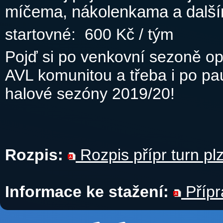
míčema, nákolenkama a další
startovné: 600 Kč / tým
Pojď si po venkovní sezoně op
AVL komunitou a třeba i po p
halové sezóny 2019/20!
Rozpis:
Rozpis přípr turn pl
Informace ke stažení:
Přípr