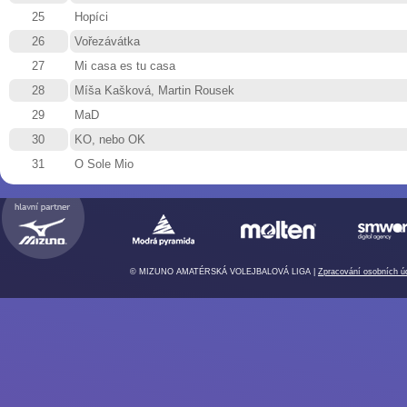
25
Hopíci
26
Vořezávátka
27
Mi casa es tu casa
28
Míša Kašková, Martin Rousek
29
MaD
30
KO, nebo OK
31
O Sole Mio
© MIZUNO AMATÉRSKÁ VOLEJBALOVÁ LIGA |
Zpracování osobních ú