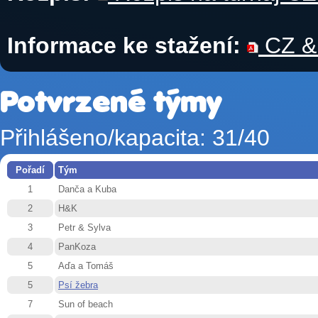
Informace ke stažení:
CZ & 
Potvrzené týmy
Přihlášeno/kapacita: 31/40
Pořadí
Tým
1
Danča a Kuba
2
H&K
3
Petr & Sylva
4
PanKoza
5
Aďa a Tomáš
5
Psí žebra
7
Sun of beach