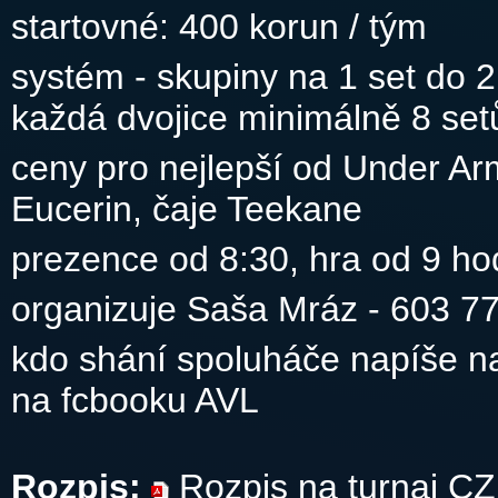
startovné: 400 korun / tým
systém - skupiny na 1 set do 21
každá dvojice minimálně 8 set
ceny pro nejlepší od Under Ar
Eucerin, čaje Teekane
prezence od 8:30, hra od 9 ho
organizuje Saša Mráz - 603 7
kdo shání spoluháče napíše n
na fcbooku AVL
Rozpis:
Rozpis na turnaj CZ