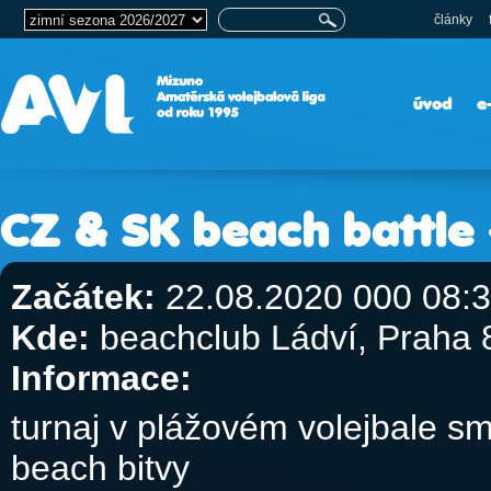
články
úvod
e
CZ & SK beach battle 
Začátek:
22.08.2020 000 08:
Kde:
beachclub Ládví, Praha 8
Informace:
turnaj v plážovém volejbale s
beach bitvy