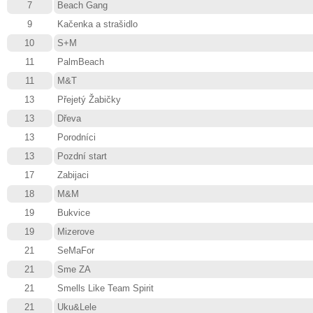
7
Beach Gang
9
Kačenka a strašidlo
10
S+M
11
PalmBeach
11
M&T
13
Přejetý Žabičky
13
Dřeva
13
Porodníci
13
Pozdní start
17
Zabijaci
18
M&M
19
Bukvice
19
Mizerove
21
SeMaFor
21
Sme ZA
21
Smells Like Team Spirit
21
Uku&Lele