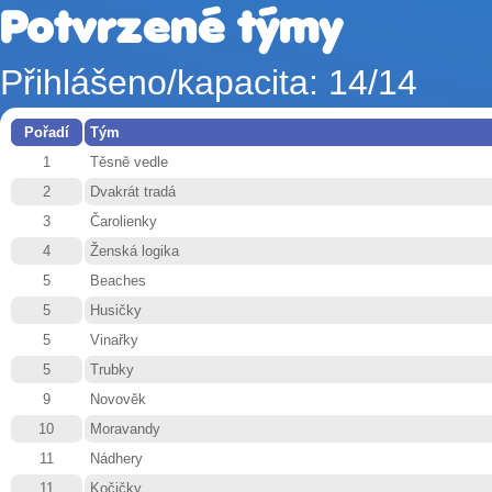
Potvrzené týmy
Přihlášeno/kapacita: 14/14
Pořadí
Tým
1
Těsně vedle
2
Dvakrát tradá
3
Čarolienky
4
Ženská logika
5
Beaches
5
Husičky
5
Vinařky
5
Trubky
9
Novověk
10
Moravandy
11
Nádhery
11
Kočičky