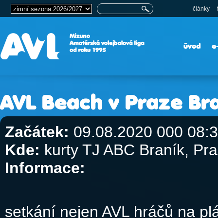
články
úvod
e
AVL Beach v Praze Br
Začátek:
09.08.2020 000 08:
Kde:
kurty TJ ABC Braník, Pr
Informace:
setkání nejen AVL hráčů na pl