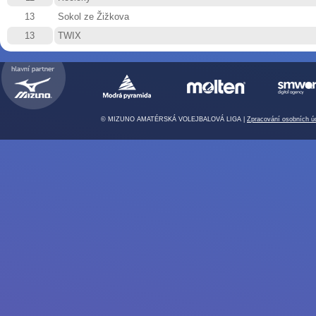
13
Sokol ze Žižkova
13
TWIX
© MIZUNO AMATÉRSKÁ VOLEJBALOVÁ LIGA |
Zpracování osobních ú