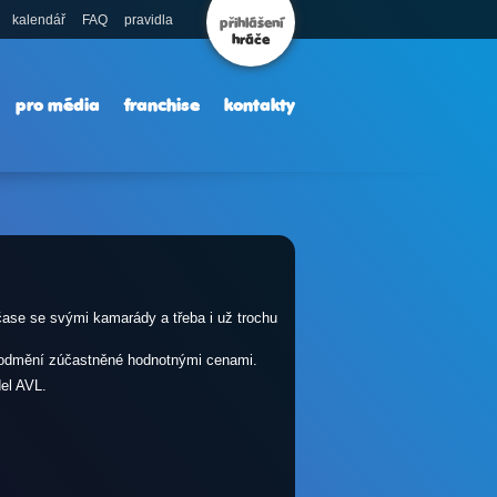
kalendář
FAQ
pravidla
přihlášení
hráče
pro média
franchise
kontakty
čase se svými kamarády a třeba i už trochu
rý odmění zúčastněné hodnotnými cenami.
el AVL.