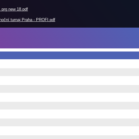
prg new 18.pdf
ční turnaj Praha - PROFI.pdf