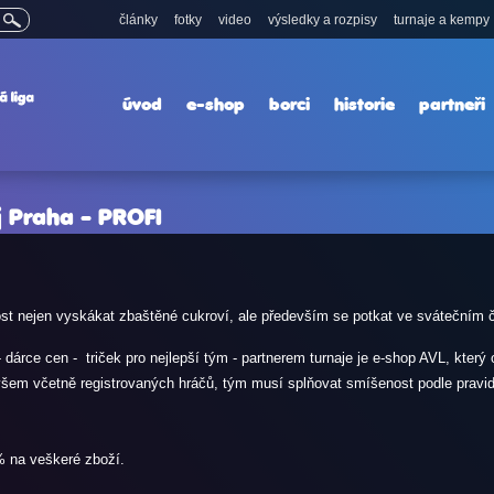
články
fotky
video
výsledky a rozpisy
turnaje a kempy
úvod
e-shop
borci
historie
partneři
 Praha - PROFI
itost nejen vyskákat zbaštěné cukroví, ale především se potkat ve svátečním 
dárce cen - triček pro nejlepší tým - partnerem turnaje je e-shop AVL, kte
všem včetně registrovaných hráčů, tým musí splňovat smíšenost podle pravid
% na veškeré zboží.