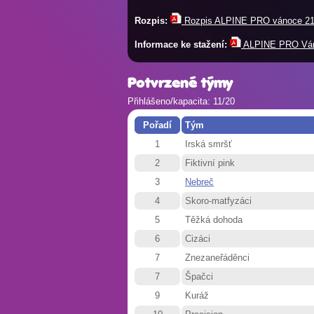
Rozpis:
Rozpis ALPINE PRO vánoce 21 
Informace ke stažení:
ALPINE PRO Váno
Potvrzené týmy
Přihlášeno/kapacita: 11/20
Pořadí
Tým
1
Irská smršť
2
Fiktivní pink
3
Nebreč
4
Skoro-matfyzáci
5
Těžká dohoda
6
Cizáci
7
Znezaneřáděnci
7
Špačci
9
Kuráž