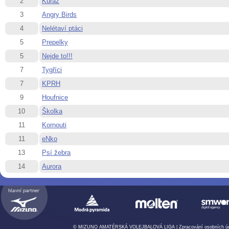
2
Kuráž
3
Angry Birds
4
Nelétaví ptáci
5
Prepelky
5
Nejde to!!!
7
Tygříci
7
KPRH
9
Houfnice
10
Školka
11
Kornouti
11
eNko
13
Psí žebra
14
Aurora
© MIZUNO AMATÉRSKÁ VOLEJBALOVÁ LIGA |
Zpracování osobních ú