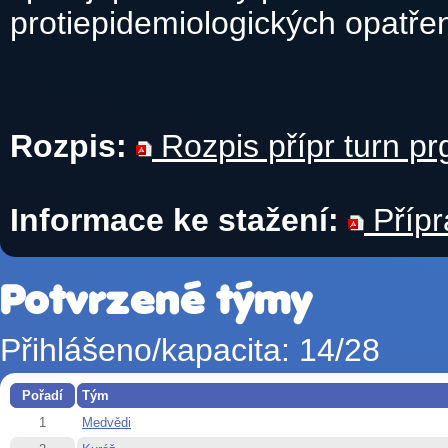
protiepidemiologických opatř
Rozpis:
Rozpis přípr turn pr
Informace ke stažení:
Přípr
Potvrzené týmy
Přihlášeno/kapacita: 14/28
Pořadí
Tým
1
Medvědi