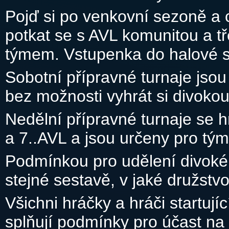
Pojď si po venkovní sezoně a 
potkat se s AVL komunitou a tř
týmem. Vstupenka do halové 
Sobotní přípravné turnaje jso
bez možnosti vyhrát si divoko
Nedělní přípravné turnaje se h
a 7..AVL a jsou určeny pro tým
Podmínkou pro udělení divoké k
stejné sestavě, v jaké družstv
Všichni hráčky a hráči startují
splňují podmínky pro účast na 