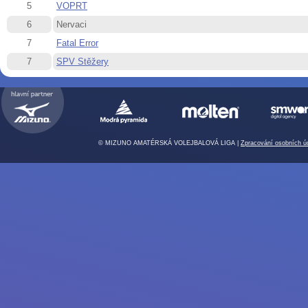
5
VOPRT
6
Nervaci
7
Fatal Error
7
SPV Stěžery
© MIZUNO AMATÉRSKÁ VOLEJBALOVÁ LIGA |
Zpracování osobních ú