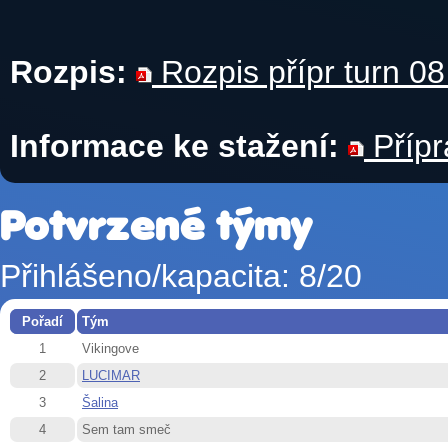
Rozpis:
Rozpis přípr turn 08
Informace ke stažení:
Přípr
Potvrzené týmy
Přihlášeno/kapacita: 8/20
Pořadí
Tým
1
Vikingove
2
LUCIMAR
3
Šalina
4
Sem tam smeč