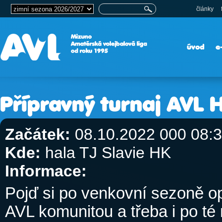
články
úvod
e
Přípravný turnaj AVL 
Začátek:
08.10.2022 000 08:
Kde:
hala TJ Slavie HK
Informace:
Pojď si po venkovní sezoně op
AVL komunitou a třeba i po té