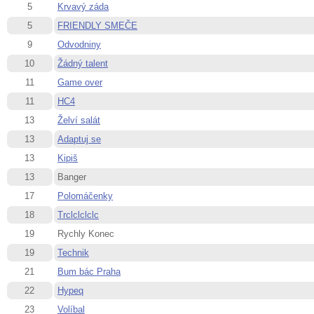
5
Krvavý záda
5
FRIENDLY SMEČE
9
Odvodniny
10
Žádný talent
11
Game over
11
HC4
13
Želví salát
13
Adaptuj se
13
Kipiš
13
Banger
17
Polomáčenky
18
Trclclclclc
19
Rychly Konec
19
Technik
21
Bum bác Praha
22
Hypeq
23
Volíbal