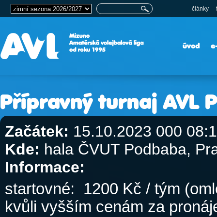
články
úvod
e
Přípravný turnaj AVL 
Začátek:
15.10.2023 000 08:
Kde:
hala ČVUT Podbaba, Pr
Informace:
startovné: 1200 Kč / tým (om
kvůli vyšším cenám za pronáj