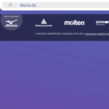
23
Nevíme Nic
© MIZUNO AMATÉRSKÁ VOLEJBALOVÁ LIGA |
Zpracování osobních ú