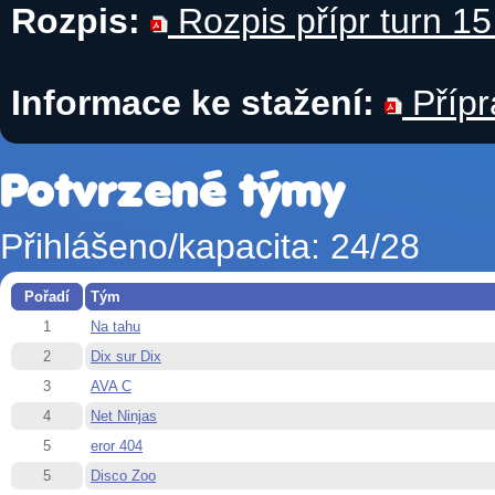
Rozpis:
Rozpis přípr turn 15
Informace ke stažení:
Přípr
Potvrzené týmy
Přihlášeno/kapacita: 24/28
Pořadí
Tým
1
Na tahu
2
Dix sur Dix
3
AVA C
4
Net Ninjas
5
eror 404
5
Disco Zoo