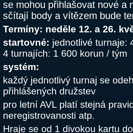
se mohou přihlašovat nové a 
sčítají body a vítězem bude ten
Termíny: neděle 12. a 26. kvě
startovné:
jednotlivé turnaje: 
4 turnajích: 1 600 korun / tým
systém:
každý jednotlivý turnaj se od
přihlášených družstev
pro letní AVL platí stejná prav
neregistrovanosti atp.
Hraje se od 1 divokou kartu d