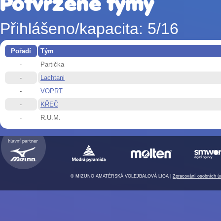
Potvrzené týmy
Přihlášeno/kapacita: 5/16
Pořadí
Tým
-
Partička
-
Lachtani
-
VOPRT
-
KŘEČ
-
R.U.M.
© MIZUNO AMATÉRSKÁ VOLEJBALOVÁ LIGA |
Zpracování osobních ú