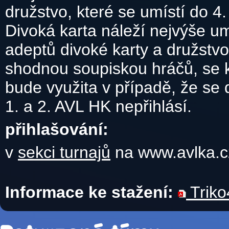
družstvo, které se umístí do 4
Divoká karta náleží nejvýše 
adeptů divoké karty a družstv
shodnou soupiskou hráčů, se k
bude využita v případě, že se
1. a 2. AVL HK nepřihlásí.
přihlašování:
v
sekci turnajů
na www.avlka.c
Informace ke stažení:
Triko