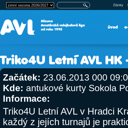
články
úvod
e
Triko4U Letní AVL HK -
Začátek:
23.06.2013 000 09:
Kde:
antukové kurty Sokola P
Informace:
Triko4U Letní AVL v Hradci Kr
každý z jejích turnajů je prak