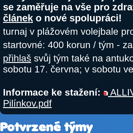
se zaměřuje na vše pro zdrav
článek
o nové spolupráci!
turnaj v plážovém volejbale pr
startovné: 400 korun / tým - z
přihlaš
svůj tým také na antuko
sobotu 17. června; v sobotu več
Informace ke stažení:
ALLIV
Pilínkov.pdf
Potvrzené týmy