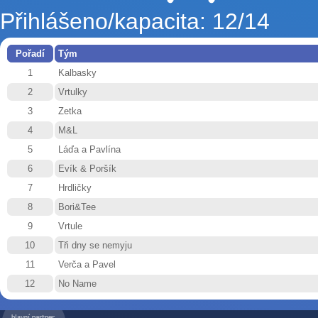
Přihlášeno/kapacita: 12/14
Pořadí
Tým
1
Kalbasky
2
Vrtulky
3
Zetka
4
M&L
5
Láďa a Pavlína
6
Evík & Poršík
7
Hrdličky
8
Bori&Tee
9
Vrtule
10
Tři dny se nemyju
11
Verča a Pavel
12
No Name