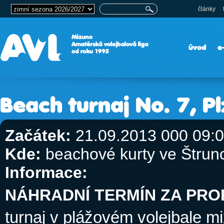
články
úvod
e
Beach turnaj No. 7, P
Začátek:
21.09.2013 000 09:
Kde:
beachové kurty ve Štrun
Informace:
NÁHRADNÍ TERMÍN ZA PR
turnaj v plážovém volejbale m