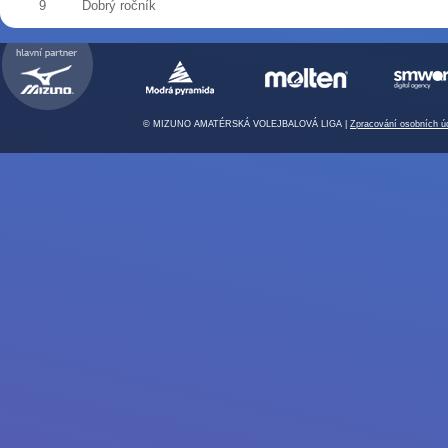
9
Dobrý ročník
© MIZUNO AMATÉRSKÁ VOLEJBALOVÁ LIGA |
Zpracování osobních ú