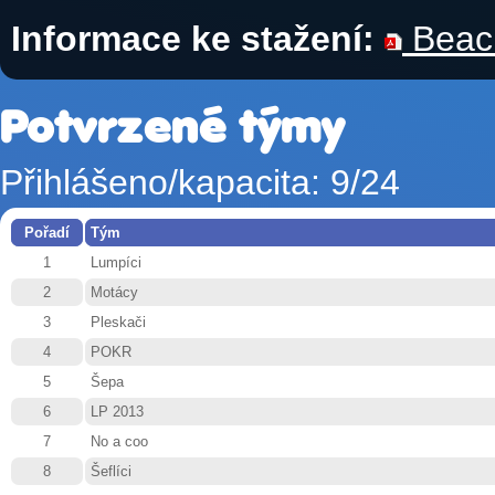
Informace ke stažení:
Beach
Potvrzené týmy
Přihlášeno/kapacita: 9/24
Pořadí
Tým
1
Lumpíci
2
Motácy
3
Pleskači
4
POKR
5
Šepa
6
LP 2013
7
No a coo
8
Šeflíci