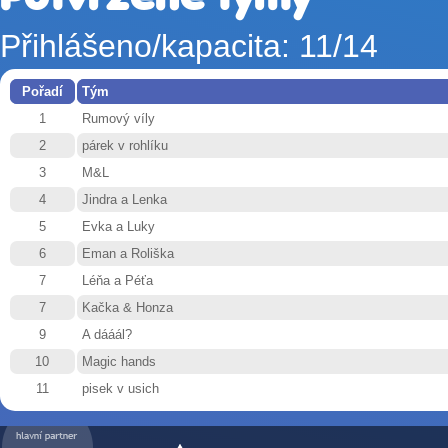
Přihlášeno/kapacita: 11/14
Pořadí
Tým
1
Rumový víly
2
párek v rohlíku
3
M&L
4
Jindra a Lenka
5
Evka a Luky
6
Eman a Roliška
7
Léňa a Péťa
7
Kačka & Honza
9
A dááál?
10
Magic hands
11
pisek v usich