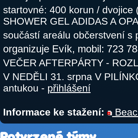
startovné: 400 korun / dvo
SHOWER GEL ADIDAS A OP
součástí areálu občerstvení 
organizuje Evík, mobil: 723 7
VEČER AFTERPÁRTY - ROZL
V NEDĚLI 31. srpna V PILÍNK
antukou -
přihlášení
Informace ke stažení:
Beach
Potvrzené týmy