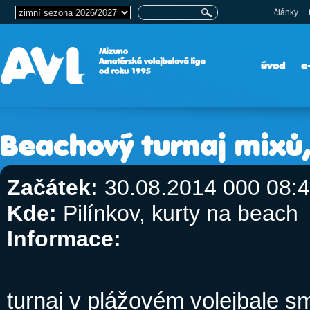
články
úvod
e
Beachový turnaj mixů,
Začátek:
30.08.2014 000 08:
Kde:
Pilínkov, kurty na beach
Informace:
turnaj v plážovém volejbale s