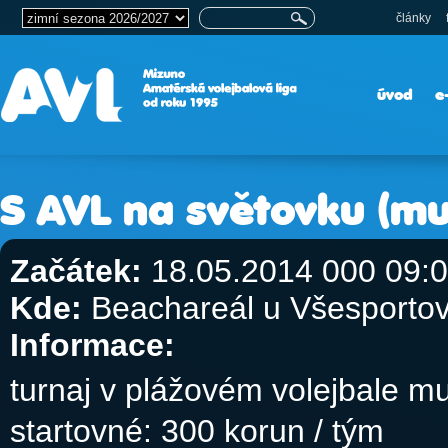
články
úvod
e
S AVL na světovku (mu
Začátek:
18.05.2014 000 09:
Kde:
Beachareál u Všesportov
Informace:
turnaj v plážovém volejbale m
startovné: 300 korun / tým