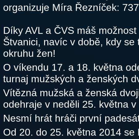
organizuje Míra Řezníček: 73
Díky AVL a ČVS máš možnost ok
Štvanici, navíc v době, kdy se
okruhu žen!
O víkendu 17. a 18. května od
turnaj mužských a ženských dv
Vítězná mužská a ženská dvojic
odehraje v neděli 25. května v
Nesmí hrát hráči první padesá
Od 20. do 25. května 2014 se 