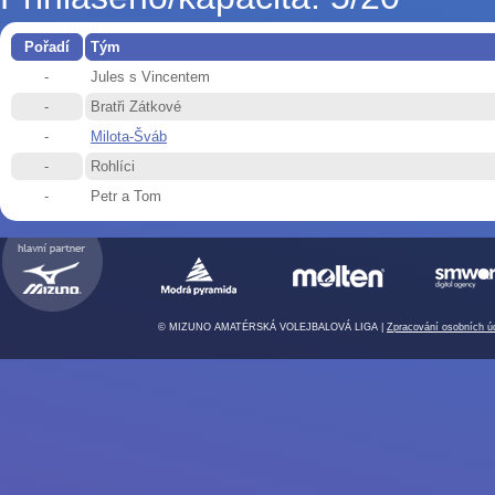
Pořadí
Tým
-
Jules s Vincentem
-
Bratři Zátkové
-
Milota-Šváb
-
Rohlíci
-
Petr a Tom
© MIZUNO AMATÉRSKÁ VOLEJBALOVÁ LIGA |
Zpracování osobních ú