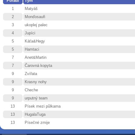
Pořadí
Tým
1
Matyáš
2
Monďosauři
3
ukoplej palec
4
Jupíci
5
Káťa&Hegy
5
Hamtaci
7
Anet&Martin
7
Čarovná kopyta
9
Zvířata
9
Krasny nohy
9
Cheche
9
urputný team
13
Písek mezi půlkama
13
HugalaTuga
13
Písečné zmije