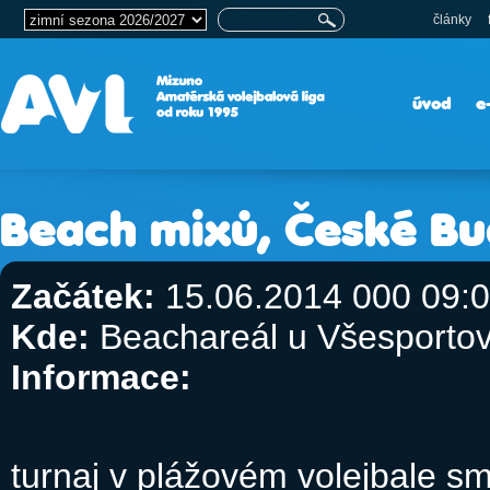
články
úvod
e
Beach mixů, České Bud
Začátek:
15.06.2014 000 09:
Kde:
Beachareál u Všesportov
Informace:
turnaj v plážovém volejbale s