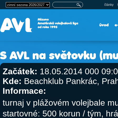
články
úvod
e
S AVL na světovku (mu
Začátek:
18.05.2014 000 09:
Kde:
Beachklub Pankrác, Pra
Informace:
turnaj v plážovém volejbale m
startovné: 500 korun / tým, h