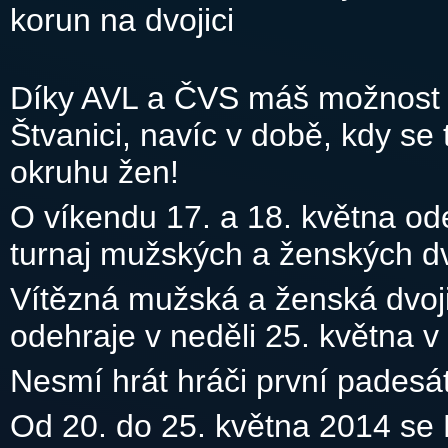
korun na dvojici
Díky AVL a ČVS máš možnost ok
Štvanici, navíc v době, kdy se
okruhu žen!
O víkendu 17. a 18. května od
turnaj mužských a ženských dv
Vítězná mužská a ženská dvojic
odehraje v neděli 25. května v
Nesmí hrát hráči první padesá
Od 20. do 25. května 2014 se 