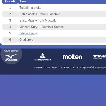
Pořadí
Tým
1
Tuleně na písku
2
Petr Šádek + Pavel Blaschke
3
Saša Mráz + Tom Macalík
4
Michael Kuryl + Dominik Samec
5
Zdejší Kraby
6
Gladiators
© MIZUNO AMATÉRSKÁ VOLEJBALOVÁ LIGA |
Zpracování osobních ú