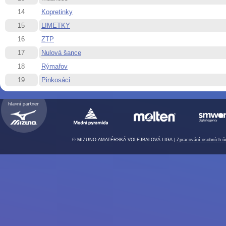
14
Kopretinky
15
LIMETKY
16
ZTP
17
Nulová šance
18
Rýmařov
19
Pinkosáci
© MIZUNO AMATÉRSKÁ VOLEJBALOVÁ LIGA |
Zpracování osobních ú