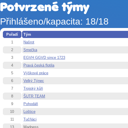
Potvrzené týmy
Přihlášeno/kapacita: 18/18
Pořadí
Tým
1
Našrot
2
Smečka
3
EGVH GGVD since 1723
4
Pravá česká flotila
5
Výškové práce
6
Velký Týnec
7
Trojský kůň
8
ŠUTR TEAM
9
Pohodáři
10
Loštice
11
Tučňáci
13
Madness