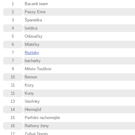
1
Bacardi team
2
Passy Error
3
Španielka
4
Iuridica
5
Orbisačky
6
Mlátičky
7
Roztoky
7
bacharky
9
Město Touškov
10
Beroun
11
Kozy
11
Kuny
13
Vavřinky
14
Hlemejžď
15
Perfídní rachomejtle
16
Rathovy ženy
17
Zuřivé Doroty