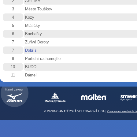
2
ARITMA
3
Město Touškov
4
Kozy
5
Mlátičky
6
Bachařky
7
Zuřivé Doroty
7
Dobříš
9
Perfidní rachomejtle
10
BUDO
11
Dáme!
© MIZUNO AMATÉRSKÁ VOLEJBALOVÁ LIGA |
Zpracování osobních ú