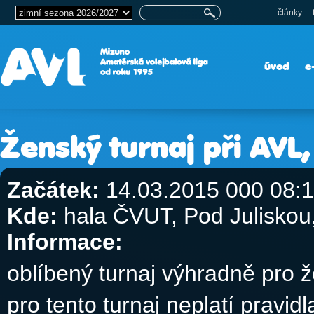
články
úvod
e
Ženský turnaj při AVL
Začátek:
14.03.2015 000 08:
Kde:
hala ČVUT, Pod Julisko
Informace:
oblíbený turnaj výhradně pro 
pro tento turnaj neplatí pravid