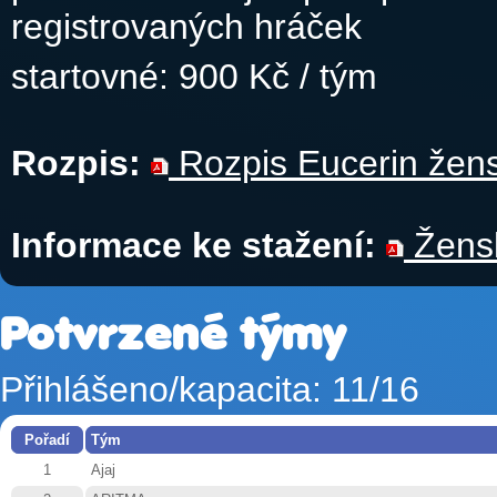
registrovaných hráček
startovné: 900 Kč / tým
Rozpis:
Rozpis Eucerin žens
Informace ke stažení:
Žensk
Potvrzené týmy
Přihlášeno/kapacita: 11/16
Pořadí
Tým
1
Ajaj