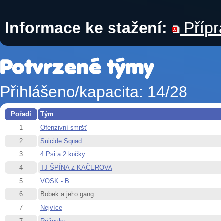
Informace ke stažení:
Přípr
Potvrzené týmy
Přihlášeno/kapacita: 14/28
Pořadí
Tým
1
Ofenzivní smršť
2
Suicide Squad
3
4 Psi a 2 kočky
4
TJ ŠPÍNA Z KAČEROVA
5
VOSK - B
6
Bobek a jeho gang
7
Nejvíce
7
Růžovky