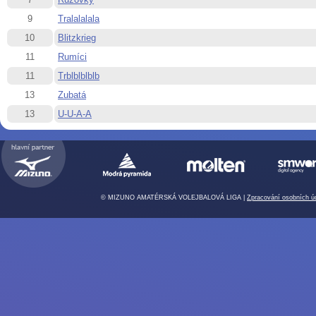
9
Tralalalala
10
Blitzkrieg
11
Rumíci
11
Trblblblblb
13
Zubatá
13
U-U-A-A
© MIZUNO AMATÉRSKÁ VOLEJBALOVÁ LIGA |
Zpracování osobních ú