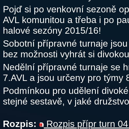
Pojď si po venkovní sezoně op
AVL komunitou a třeba i po p
halové sezóny 2015/16!
Sobotní přípravné turnaje jso
bez možnosti vyhrát si divoko
Nedělní přípravné turnaje se h
7.AVL a jsou určeny pro týmy 8
Podmínkou pro udělení divoké k
stejné sestavě, v jaké družstv
Rozpis:
Rozpis přípr turn 04