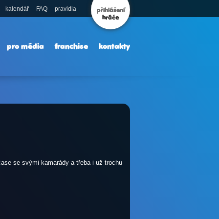
kalendář
FAQ
pravidla
přihlášení
hráče
pro média
franchise
kontakty
čase se svými kamarády a třeba i už trochu