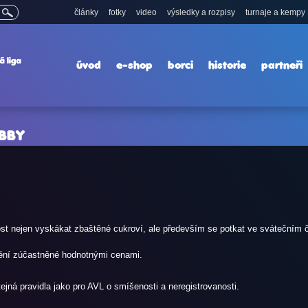
články
fotky
video
výsledky a rozpisy
turnaje a kempy
úvod
e-shop
borci
historie
partneři
OBBY
itost nejen vyskákat zbaštěné cukroví, ale především se potkat ve svátečním 
mění zúčastněné hodnotnými cenami.
ejná pravidla jako pro AVL o smíšenosti a neregistrovanosti.