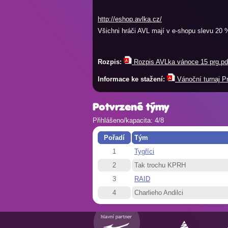
http://eshop.avlka.cz/
Všichni hráči AVL mají v e-shopu slevu 20 
Rozpis:
Rozpis AVLka vánoce 15 prg.pd
Informace ke stažení:
Vánoční turnaj P
Potvrzené týmy
Přihlášeno/kapacita: 4/8
Pořadí
Tým
1
Tygříci
2
Tak trochu KPRH
3
RAID
4
Charlieho Andilci