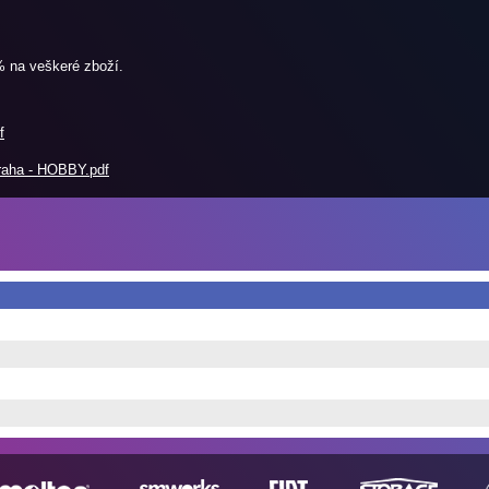
% na veškeré zboží.
f
raha - HOBBY.pdf