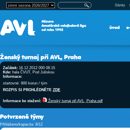
články
úvod
e
Ženský turnaj při AVL, Praha
Začátek:
16.12.2012 000 08:15
Kde:
hala ČVUT, Pod Juliskou
Informace:
startovné: 900 korun / tým
ROZPIS SI PROHLÉDNĚTE
ZDE
Informace ke stažení:
Ženský turnaj při AVL, Praha.pdf
Potvrzené týmy
Přihlášeno/kapacita: 8/12