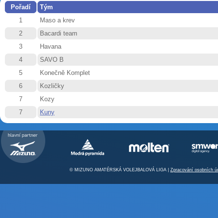
Pořadí
Tým
1
Maso a krev
2
Bacardi team
3
Havana
4
SAVO B
5
Konečně Komplet
6
Kozličky
7
Kozy
7
Kuny
© MIZUNO AMATÉRSKÁ VOLEJBALOVÁ LIGA |
Zpracování osobních ú