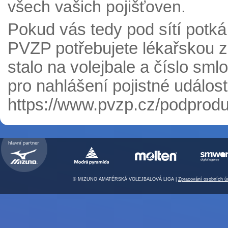
všech vašich pojišťoven.
Pokud vás tedy pod sítí potká
PVZP potřebujete lékařskou z
stalo na volejbale a číslo sm
pro nahlášení pojistné událos
https://www.pvzp.cz/podproduk
© MIZUNO AMATÉRSKÁ VOLEJBALOVÁ LIGA |
Zpracování osobních ú