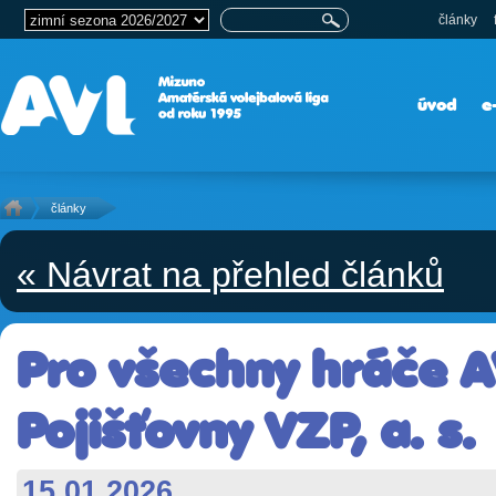
články
úvod
e
články
« Návrat na přehled článků
Pro všechny hráče A
Pojišťovny VZP, a. s.
15.01.2026