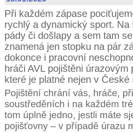
Při každém zápase pociťujeme n
rychlý a dynamický sport. Na 
pády či došlapy a sem tam se 
znamená jen stopku na pár zá
dokonce i pracovní neschopno
hráči AVL pojištěni úrazovým 
které je platné nejen v České r
Pojištění chrání vás, hráče, p
soustředěních i na každém tr
tom úplně jedno, jestli máte sj
pojišťovny – v případě úrazu m