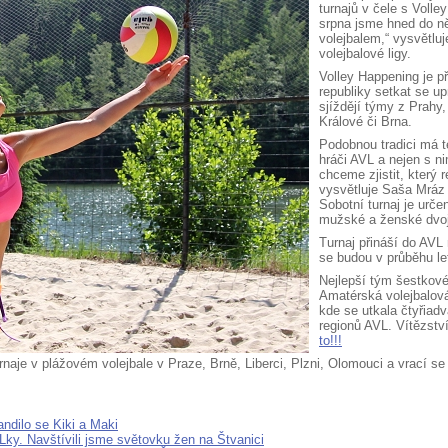
turnajů v čele s Voll
srpna jsme hned do ně
volejbalem,“ vysvětlu
volejbalové ligy.
Volley Happening je př
republiky setkat se up
sjíždějí týmy z Prah
Králové či Brna.
Podobnou tradici má t
hráči AVL a nejen s n
chceme zjistit, který 
vysvětluje Saša Mráz 
Sobotní turnaj je urč
mužské a ženské dvoj
Turnaj přináší do AVL 
se budou v průběhu let
Nejlepší tým šestkové
Amatérská volejbalová
kde se utkala čtyřiad
regionů AVL. Vítězstv
to!!!
naje v plážovém volejbale v Praze, Brně, Liberci, Plzni, Olomouci a vrací s
ndilo se Kiki a Maki
y. Navštívili jsme světovku žen na Štvanici