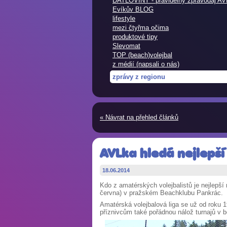
DATLOVINY - pravidelný zpravodaj AV
Evíkův BLOG
lifestyle
mezi čtyřma očima
produktové tipy
Slevomat
TOP (beach)volejbal
z médií (napsali o nás)
zprávy z regionu
« Návrat na přehled článků
AVLka hledá nejlepší
18.06.2014
Kdo z amatérských volejbalistů je nejlepší
června) v pražském Beachklubu Pankrác.
Amatérská volejbalová liga se už od roku 1
příznivcům také pořádnou nálož turnajů v b