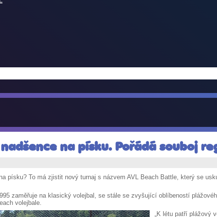
L
 nadšence na písku. Pořádá souboj re
 na písku? To má zjistit nový turnaj s názvem AVL Beach Battle, který se usk
995 zaměřuje na klasický volejbal, se stále se zvyšující oblíbeností plážovéh
each volejbale.
„K létu patří plážový 