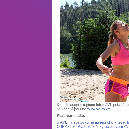
Kromě souboje regionů letos AVL pořádá tur
přihlášení jsou na
www.avlka.cz
.
Psali jsme také:
S AVL na světovku nemá jednoho vítěze, fa
OBRAZEM: Plážové krásky objektivem AVLk