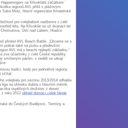
ey Happeningem na Křivoklátě začátkem
kolika regionů AVL přišli s plážovým
je Saša Mráz, hlavní organizátor Amatérské
íležitost pro volejbalové nadšence z celé
rostřed léta. Na Křivoklát se už dvanáct let
y, Chomutova, Ústí nad Labem, Hradce
eď přinést AVL Beach Battle. „Chceme se s
imi potkat také na písku a především
region AVL má v beachi nejlepší základnu,“
a zve účastníky z celé České republiky.
ený smíšeným párům, v neděli se utkají
ice.
novou tradici, body pro jednotlivé regiony
 sčítat.
ho volejbalu pro sezónu 2013/2014 odhalila
 liga na sklonku dubna v hlavním městě,
vacítka úspěšných družstev z deseti
í z roku 2012
obhájil domácí celek Nejde
e také do Českých Budějovic. Termíny a