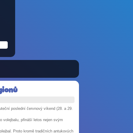
gionů
uteční poslední červnový víkend (28. a 29.
o volejbalu, přináší letos nejen svým
volejbal. Proto kromě tradičních antukových