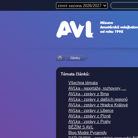
články
Témata článků:
Všechna témata
AVLka - reportáže, rozhovory, ...
AVLka - zprávy z Brna
AVLka - zprávy z dalších regionů
AVLka - zprávy z Hradce Králové
AVLka - zprávy z Liberce
AVLka - zprávy z Plzně
AVLka - zprávy z Prahy
BĚŽÍM S AVL
Blog Modré Pyramidy