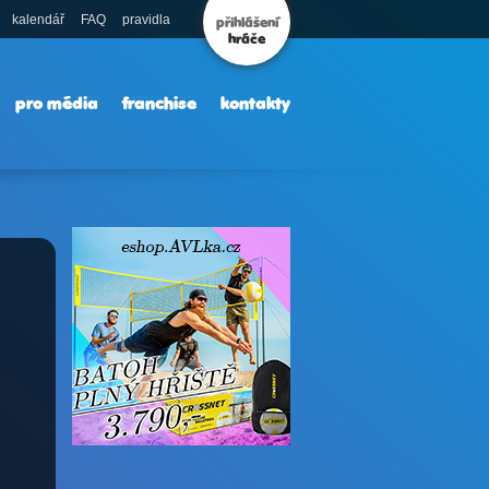
kalendář
FAQ
pravidla
přihlášení
hráče
pro média
franchise
kontakty