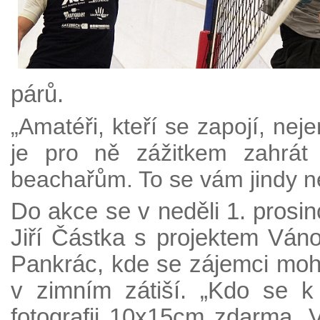
párů.
„Amatéři, kteří se zapojí, nej
je pro ně zážitkem zahrát
beachařům. To se vám jindy ne
Do akce se v neděli 1. prosinc
Jiří Částka s projektem Ván
Pankrác, kde se zájemci moho
v zimním zátiší. „Kdo se k 
fotografii 10x15cm zdarma. V