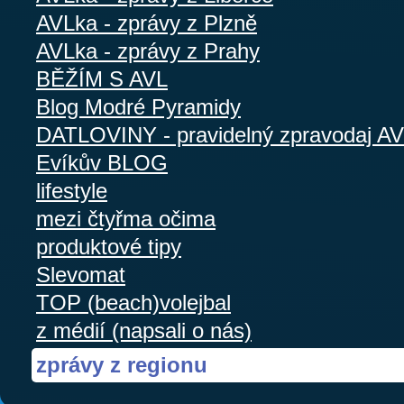
AVLka - zprávy z Plzně
AVLka - zprávy z Prahy
BĚŽÍM S AVL
Blog Modré Pyramidy
DATLOVINY - pravidelný zpravodaj A
Evíkův BLOG
lifestyle
mezi čtyřma očima
produktové tipy
Slevomat
TOP (beach)volejbal
z médií (napsali o nás)
zprávy z regionu