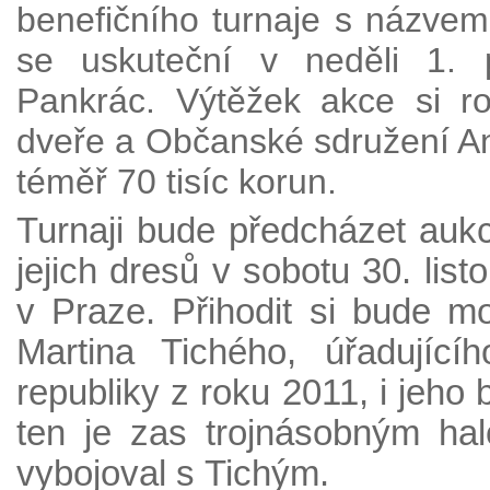
benefičního turnaje s názvem V
se uskuteční v neděli 1. 
Pankrác. Výtěžek akce si r
dveře a Občanské sdružení Ana
téměř 70 tisíc korun.
Turnaji bude předcházet auk
jejich dresů v sobotu 30. lis
v Praze. Přihodit si bude m
Martina Tichého, úřadujíc
republiky z roku 2011, i jeh
ten je zas trojnásobným hal
vybojoval s Tichým.