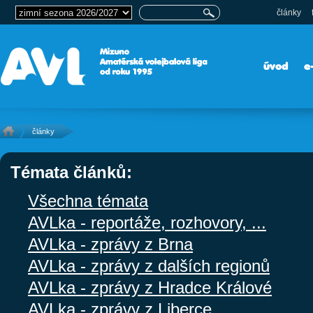
články
úvod
e
články
Témata článků:
Všechna témata
AVLka - reportáže, rozhovory, ...
AVLka - zprávy z Brna
AVLka - zprávy z dalších regionů
AVLka - zprávy z Hradce Králové
AVLka - zprávy z Liberce