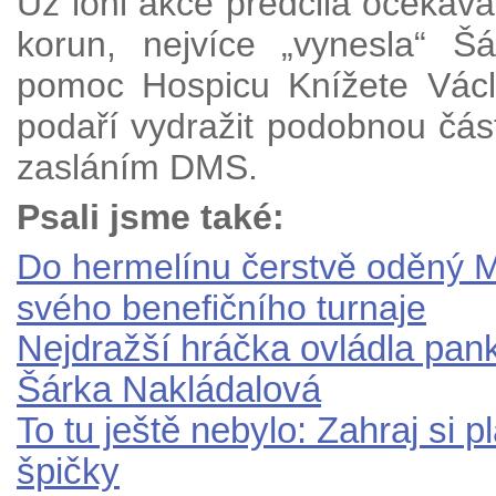
Už loni akce předčila očekáván
korun, nejvíce „vynesla“ Š
pomoc Hospicu Knížete Václa
podaří vydražit podobnou čá
zasláním DMS.
Psali jsme také:
Do hermelínu čerstvě oděný Ma
svého benefičního turnaje
Nejdražší hráčka ovládla pan
Šárka Nakládalová
To tu ještě nebylo: Zahraj si 
špičky