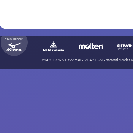
Autor: Eva Fryšarová
Foto: Eva Fryšarová
© MIZUNO AMATÉRSKÁ VOLEJBALOVÁ LIGA |
Zpracování osobních ú