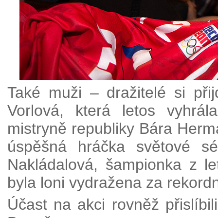
Také muži – dražitelé si př
Vorlová, která letos vyhrála
mistryně republiky Bára Herm
úspěšná hráčka světové sé
Nakládalová, šampionka z let
byla loni vydražena za rekordn
Účast na akci rovněž přislíbi