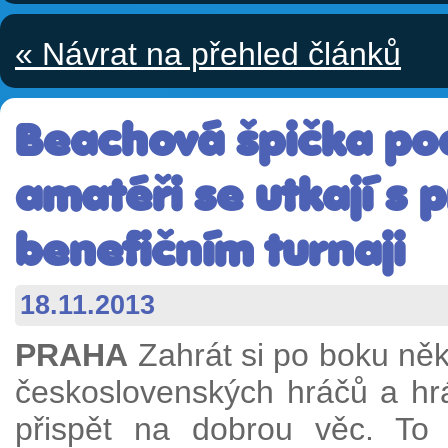
« Návrat na přehled článků
Beachová špička pod
amatéři se utkají s p
benefičním turnaji
18.11.2013
PRAHA
Zahrát si po boku něk
československých hráčů a hr
přispět na dobrou věc. To