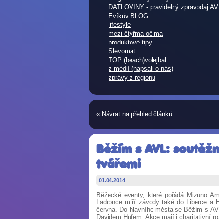
DATLOVINY - pravidelný zpravodaj AV
Evíkův BLOG
lifestyle
mezi čtyřma očima
produktové tipy
Slevomat
TOP (beach)volejbal
z médií (napsali o nás)
zprávy z regionu
« Návrat na přehled článků
Běžím s AVL: soutěžn
tvářemi
01.04.2014
Běžecké eventy, které pořádá Mizuno Ama
Ladronce míří závody také do Liberce a H
června. Do hlavního města se Běžím s AVL 
Davidem Hufem. Akce mají i charitativní r