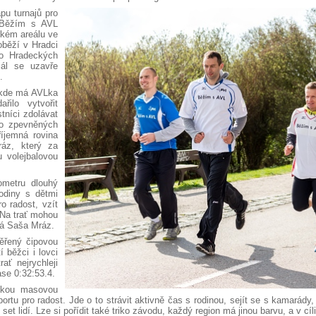
u turnajů pro
 Běžím s AVL
ckém areálu ve
oběží v Hradci
 do Hradeckých
iál se uzavře
.
, kde má AVLka
řilo vytvořit
stníci zdolávat
po zpevněných
íjemná rovina
ráz, který za
 volejbalovou
ometru dlouhý
odiny s dětmi
o radost, vzít
 Na trať mohou
íká Saša Mráz.
měřený čipovou
 běžci i lovci
ať nejrychleji
ase 0:32:53.4.
elkou masovou
ortu pro radost. Jde o to strávit aktivně čas s rodinou, sejít se s kamarády,
set lidí. Lze si pořídit také triko závodu, každý region má jinou barvu, a v c