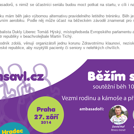
orů, s nimiž se účastníci seriálu budou moct potkat na startu, v cíli i na t
ku mám běh jako výbornou alternativu pravidelného letitého tréninku. Běh 
ovním aerobiku. Podle něj může účast na běžeckém závodě znamenat pro sp
jbalista Dukly Liberec Tomáš Hýský, místopředseda Evropského parlamentu a 
tr republiky v beachvolejbale Martin Tichý.
dník zdolá, věnují organizátoři jednu korunu Zdravotnímu klaunovi, nezisko
é republice, aby rozptýlili pacienty či seniory v nelehkých chvílích.