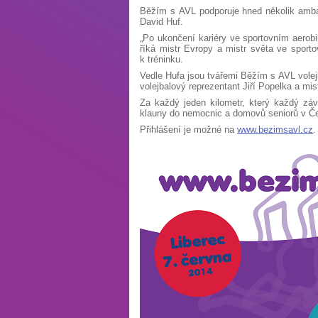
Běžím s AVL podporuje hned několik ambasad
David Huf.
„Po ukončení kariéry ve sportovním aerobi
říká mistr Evropy a mistr světa ve sport
k tréninku.
Vedle Hufa jsou tvářemi Běžím s AVL vole
volejbalový reprezentant Jiří Popelka a mis
Za každý jeden kilometr, který každý závo
klauny do nemocnic a domovů seniorů v Česk
Přihlášení je možné na
www.bezimsavl.cz
.