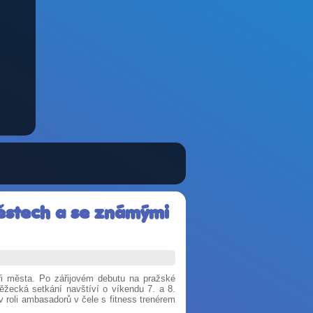
městech a se známými
ři města. Po zářijovém debutu na pražské
ěžecká setkání navštíví o víkendu 7. a 8.
 roli ambasadorů v čele s fitness trenérem