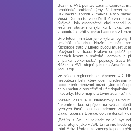
Běžím s AVL pomalu začíná kopírovat map
amatérské smíšené týmy. V Liberci se
uskuteční v sobotu 7. června, a to v běže
Vesci. Den na to, v neděli 8. června, se p
Králové, kdy organizátoři akci zasadili
lesů se startem u rybníku Biřička. Ser
v sobotu 27. září v parku Ladronka v Praze
„Pro letošní minitour jsme vybrali regiony
největší základnu. Navíc se nám poda
různorodé trati: v Liberci budou muset úča
převýšení, v Hradci Králové se poběží 
cestách lesem a pražská Ladronka je př
v parku velkoměsta,“ popisuje Saša M
Běžím s AVL stejně jako za Amatérskou
ligou stojí.
Ve všech regionech je připraven 4,2 kil
nesoutěžní běh, který ocení především r
nebo méně trénovaní běžci. „Jde o běh pr
celou rodinu a společně si užít dopoledne.
i kočárky, které mají startovné zdarma,“ ř
Stěžejní částí je 10 kilometrový závod 
časomírou, kde si přijdou na své amatérští
rychlých časů. Loni na Ladronce zvládl tr
David Kučera z Liberce, do cíle dorazil v č
„Běžím s AVL si neklade za cíl být v
akcí. Stejně jako v AVL tu razíme krédo sp
míní Mráz. Proto mají závody kapacitu pěti 