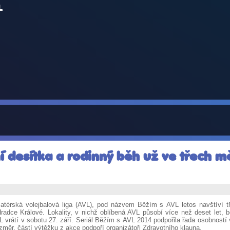
L
í desítka a rodinný běh už ve třech 
térská volejbalová liga (AVL), pod názvem Běžím s AVL letos navštíví t
radce Králové. Lokality, v nichž oblíbená AVL působí více než deset let, b
vrátí v sobotu 27. září. Seriál Běžím s AVL 2014 podpořila řada osobností v
ozměr, částí výtěžku z akce podpoří organizátoři Zdravotního klauna.