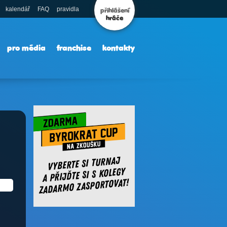
kalendář
FAQ
pravidla
přihlášení
hráče
pro média
franchise
kontakty