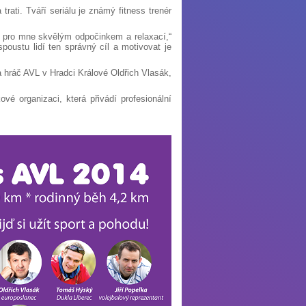
rati. Tváří seriálu je známý fitness trenér
je pro mne skvělým odpočinkem a relaxací,“
oustu lidí ten správný cíl a motivovat je
hráč AVL v Hradci Králové Oldřich Vlasák,
vé organizaci, která přivádí profesionální