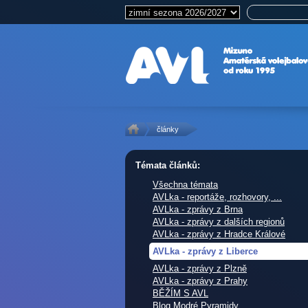
články
Témata článků:
Všechna témata
AVLka - reportáže, rozhovory, ...
AVLka - zprávy z Brna
AVLka - zprávy z dalších regionů
AVLka - zprávy z Hradce Králové
AVLka - zprávy z Liberce
AVLka - zprávy z Plzně
AVLka - zprávy z Prahy
BĚŽÍM S AVL
Blog Modré Pyramidy