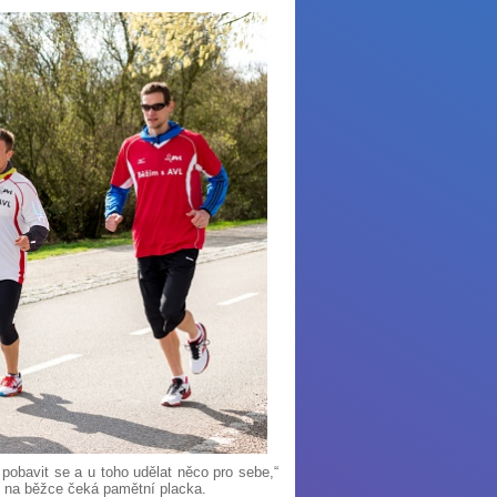
 pobavit se a u toho udělat něco pro sebe,“
íli na běžce čeká pamětní placka.