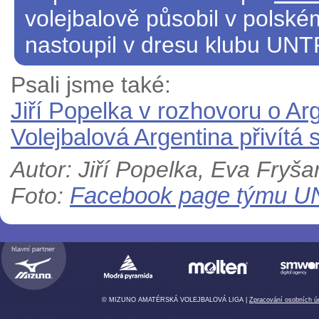
volejbalově působil v polsk
nastoupil v dresu klubu UNT
Psali jsme také:
Jiří Popelka v rozhovoru o Ar
Volejbalová Argentina přivítá
Autor: Jiří Popelka, Eva Fryša
Foto:
Facebook page týmu
U
© MIZUNO AMATÉRSKÁ VOLEJBALOVÁ LIGA |
Zpracování osobních ú