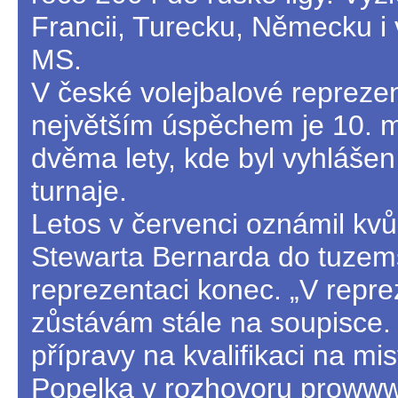
Francii, Turecku, Německu i v
MS.
V české volejbalové reprezen
největším úspěchem je 10. mí
dvěma lety, kde byl vyhláš
turnaje.
Letos v červenci oznámil kv
Stewarta Bernarda do tuzem
reprezentaci konec. „V repre
zůstávám stále na soupisce.
přípravy na kvalifikaci na mis
Popelka v rozhovoru pro
www.