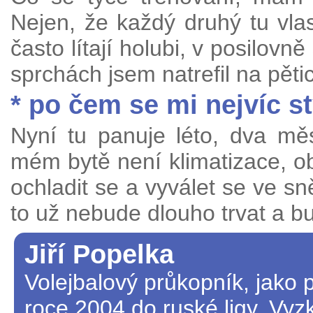
Nejen, že každý druhý tu vlas
často lítají holubi, v posilov
sprchách jsem natrefil na pět
* po čem se mi nejvíc s
Nyní tu panuje léto, dva měs
mém bytě není klimatizace, o
ochladit se a vyválet se ve sn
to už nebude dlouho trvat a b
Jiří Popelka
Volejbalový průkopník, jako 
roce 2004 do ruské ligy. Vyzk