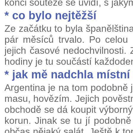
konci soutěže se uvidí, s jak
* co bylo nejtěžší
Ze začátku to byla španělština
pár měsíců trvalo. Po celou
jejich časové nedochvilnosti.
hodiny je tu součástí každode
* jak mě nadchla místn
Argentina je na tom podobně ja
masu, hovězím. Jejich pověstné
obchodě se dá koupit výborný 
korun. Jinak se tu jí podobně 
občas nějaký salát. Ještě k t