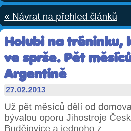
« Návrat na přehled článků
Holubi na tréninku, 
ve sprše. Pět měsíců
Argentině
27.02.2013
Už pět měsíců dělí od domov
bývalou oporu Jihostroje Čes
Budějovice a jednoho z