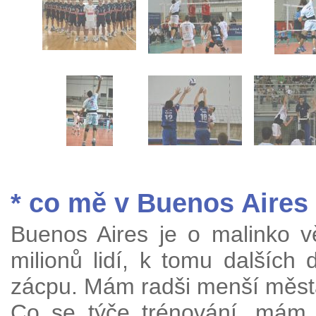
* co mě v Buenos Aires
Buenos Aires je o malinko v
milionů lidí, k tomu dalších 
zácpu. Mám radši menší měst
Co se týče trénování, mám p