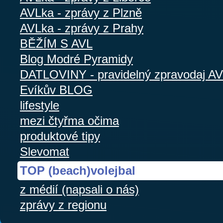
AVLka - zprávy z Plzně
AVLka - zprávy z Prahy
BĚŽÍM S AVL
Blog Modré Pyramidy
DATLOVINY - pravidelný zpravodaj A
Evíkův BLOG
lifestyle
mezi čtyřma očima
produktové tipy
Slevomat
TOP (beach)volejbal
z médií (napsali o nás)
zprávy z regionu