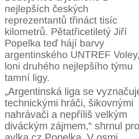
nejlepších českých
reprezentantů třináct tisíc
kilometrů. Pětatřicetiletý Jiří
Popelka teď hájí barvy
argentinského UNTREF Voley
loni druhého nejlepšího týmu
tamní ligy.
„Argentinská liga se vyznačuj
technickými hráči, šikovnými
nahrávači a nepříliš velkým
diváckým zájmem,“ shrnul pr
avlka.cz Popelka. V osmi