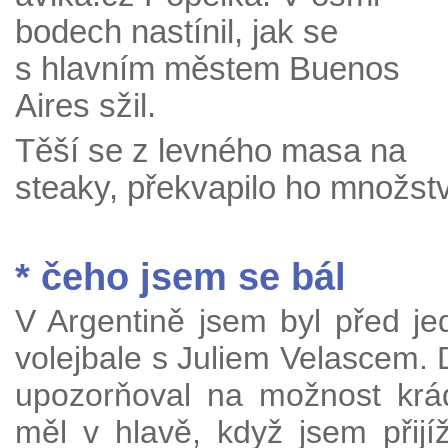
bodech nastínil, jak se
s hlavním městem Buenos
Aires sžil.
Těší se z levného masa na
steaky, překvapilo ho množství
* čeho jsem se bál
V Argentině jsem byl před jed
volejbale s Juliem Velascem. 
upozorňoval na možnost krá
měl v hlavě, když jsem přij