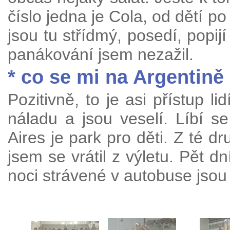
číslo jedna je Cola, od dětí po
jsou tu střídmý, posedí, popijí
panákování jsem nezažil.
* co se mi na Argentině 
Pozitivně, to je asi přístup l
náladu a jsou veselí. Líbí 
Aires je park pro děti. Z té d
jsem se vrátil z výletu. Pět dní
noci strávené v autobuse jsou 