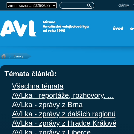
články
úvod
e
články
Témata článků:
Všechna témata
AVLka - reportáže, rozhovory, ...
AVLka - zprávy z Brna
AVLka - zprávy z dalších regionů
AVLka - zprávy z Hradce Králové
AVLka - zprávy z Liberce