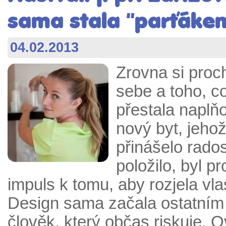
sama stala "parťáke
04.02.2013
Zrovna si proc
sebe a toho, co
přestala naplňo
nový byt, jehož
přinášelo rados
položilo, byl p
impuls k tomu, aby rozjela vl
Design sama začala ostatním 
člověk, který občas riskuje. 