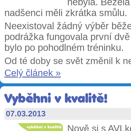
nebyla. Běžela
nadšenci měli zkrátka smůlu.
Neexistoval žádný výběr běž
podrážka fungovala první dvě
bylo po pohodlném tréninku.
Od té doby se svět změnil k n
Celý článek »
Vyběhni v kvalitě!
07.03.2013
Nově si s AVL