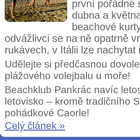
první pořádné s
dubna a května
beachové kurty
odvážlivci se na ně opatrně vr
rukávech, v Itálii lze nachytat 
Udělejte si předčasnou dovolen
plážového volejbalu u moře!
Beachklub Pankrác navíc letos
letovisko – kromě tradičního Si
pohádkové Caorle!
Celý článek »