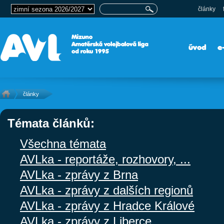
články
úvod
e
články
Témata článků:
Všechna témata
AVLka - reportáže, rozhovory, ...
AVLka - zprávy z Brna
AVLka - zprávy z dalších regionů
AVLka - zprávy z Hradce Králové
AVLka - zprávy z Liberce