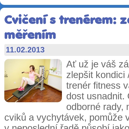
Cvičení s trenérem: 
měřením
11.02.2013
Ať už je váš zá
zlepšit kondici 
trenér fitness
dost usnadnit.
odborné rady,
cviků a vychytávek, pomůže 
v neposlední řadě působí jako