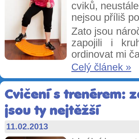
cviků, neustále
nejsou příliš p
Zato jsou náro
zapojili i kr
ordinovat mi ča
Celý článek »
Cvičení s trenérem: 
jsou ty nejtěžší
11.02.2013