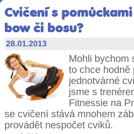
Cvičení s pomůckami 2
bow či bosu?
28.01.2013
Mohli bychom s
to chce hodně 
jednotvárné cvi
jsme s trenér
Fitnessie na P
se cvičení stává mnohem zába
provádět nespočet cviků.