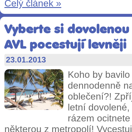
Celý článek »
Vyberte si dovolenou
AVL pocestují levněji
23.01.2013
Koho by bavilo
dennodenně na 
oblečení?! Zpř
letní dovolené
rázem ocitnete
některou z metropolí! Vycestuj