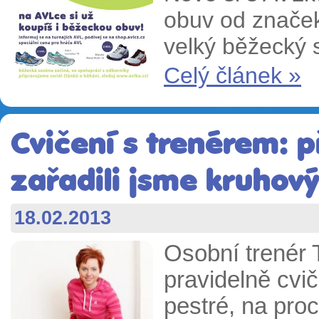
obuv od značek
velký běžecký s
Celý článek »
Cvičení s trenérem: 
zařadili jsme kruhový
18.02.2013
Osobní trenér 
pravidelně cvič
pestré, na proc