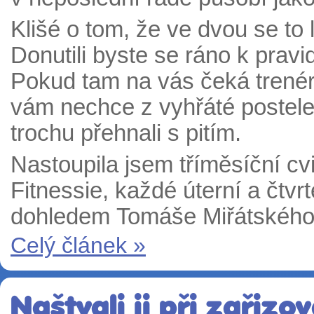
Klišé o tom, že ve dvou se to 
Donutili byste se ráno k prav
Pokud tam na vás čeká trenér,
vám nechce z vyhřáté postele,
trochu přehnali s pitím.
Nastoupila jsem tříměsíční c
Fitnessie, každé úterní a čtvr
dohledem Tomáše Miřátského
Celý článek »
Naštvali ji při zařizo