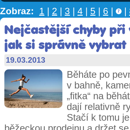
Zobraz:
1
|
2
|
3
|
4
|
5
|
6
|
|
7
Nejčastější chyby při
jak si správně vybra
19.03.2013
Běháte po pevn
v bahně, kamen
„fitka“ na běhá
dají relativně 
Stačí k tomu je
běžeckou prodejnu a držet se