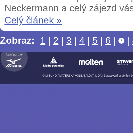
Neckermann a celý zájezd vás
Celý článek »
Zobraz:
1
|
2
|
3
|
4
|
5
|
6
|
|
7
© MIZUNO AMATÉRSKÁ VOLEJBALOVÁ LIGA |
Zpracování osobních ú