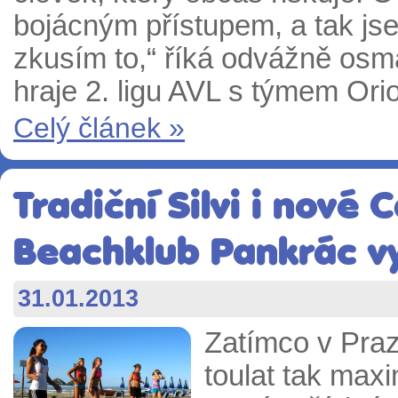
bojácným přístupem, a tak jse
zkusím to,“ říká odvážně osma
hraje 2. ligu AVL s týmem Ori
Celý článek »
Tradiční Silvi i nové 
Beachklub Pankrác vy
31.01.2013
Zatímco v Pra
toulat tak maxi