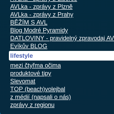
AVLka - zprávy z Plzně
AVLka - zprávy z Prahy
BĚŽÍM S AVL
Blog Modré Pyramidy
DATLOVINY - pravidelný zpravodaj A
Evíkův BLOG
lifestyle
mezi čtyřma očima
produktové tipy
Slevomat
TOP (beach)volejbal
z médií (napsali o nás)
zprávy z regionu