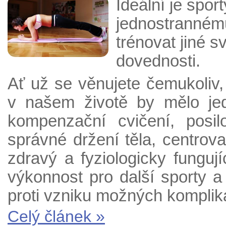
Ideální je spor
jednostrannému
trénovat jiné s
dovednosti.
Ať už se věnujete čemukoliv
v našem životě by mělo je
kompenzační cvičení, posil
správné držení těla, centrov
zdravý a fyziologicky funguj
výkonnost pro další sporty a
proti vzniku možných komplik
Celý článek »