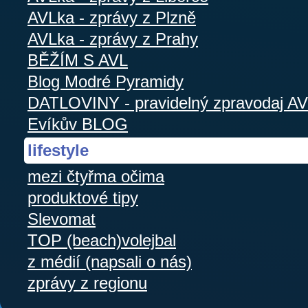
AVLka - zprávy z Plzně
AVLka - zprávy z Prahy
BĚŽÍM S AVL
Blog Modré Pyramidy
DATLOVINY - pravidelný zpravodaj A
Evíkův BLOG
lifestyle
mezi čtyřma očima
produktové tipy
Slevomat
TOP (beach)volejbal
z médií (napsali o nás)
zprávy z regionu