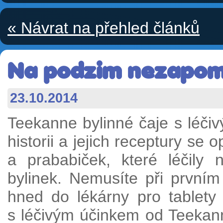
« Návrat na přehled článků
Na podzim nezapome
23.10.2014
Teekanne bylinné čaje s léčiv
historii a jejich receptury se
a prababiček, které léčily
bylinek. Nemusíte při první
hned do lékárny pro tablety 
s léčivým účinkem od Teekan