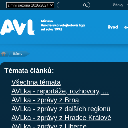
články
úvod
e
články
Témata článků:
Všechna témata
AVLka - reportáže, rozhovory, ...
AVLka - zprávy z Brna
AVLka - zprávy z dalších regionů
AVLka - zprávy z Hradce Králové
AVLka - zprávy z Liberce