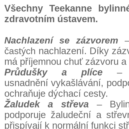
Všechny Teekanne bylinn
zdravotním ústavem.
Nachlazení se zázvorem
častých
nachlazení. Díky zázv
má příjemnou
chuť zázvoru a 
Průdušky a plíce
– B
usnadnění
vykašlávání, podp
ochraňuje
dýchací cesty.
Žaludek a střeva
– Byli
podporuje žaludeční
a střev
přispívají k normální funkci
st