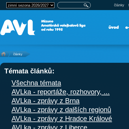
články
úvod
e
články
Témata článků:
Všechna témata
AVLka - reportáže, rozhovory, ...
AVLka - zprávy z Brna
AVLka - zprávy z dalších regionů
AVLka - zprávy z Hradce Králové
AVLka - zprávy z Liberce