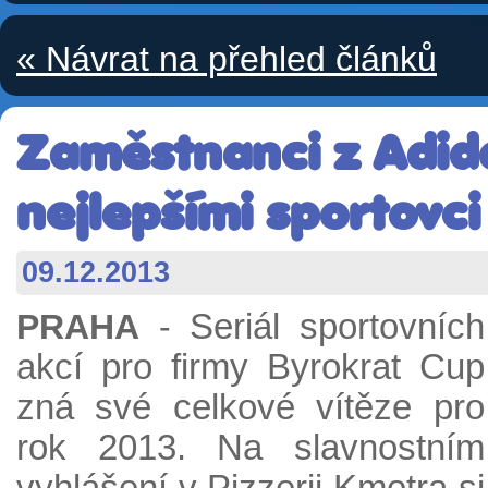
« Návrat na přehled článků
Zaměstnanci z Adida
nejlepšími sportovci
09.12.2013
PRAHA
-
Seriál sportovních
akcí pro firmy Byrokrat Cup
zná své celkové vítěze pro
rok 2013. Na slavnostním