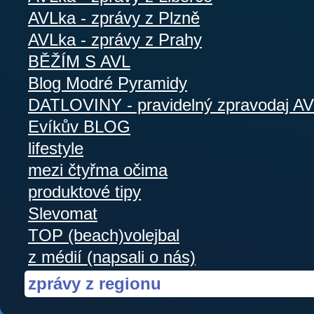
AVLka - zprávy z Plzně
AVLka - zprávy z Prahy
BĚŽÍM S AVL
Blog Modré Pyramidy
DATLOVINY - pravidelný zpravodaj A
Evíkův BLOG
lifestyle
mezi čtyřma očima
produktové tipy
Slevomat
TOP (beach)volejbal
z médií (napsali o nás)
zprávy z regionu