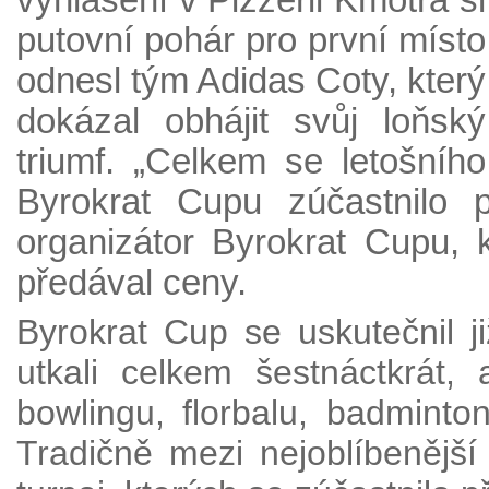
vyhlášení v Pizzerii Kmotra si
putovní pohár pro první místo
odnesl tým Adidas Coty, který
dokázal obhájit svůj loňský
triumf. „Celkem se letošního
Byrokrat Cupu zúčastnilo 
organizátor Byrokrat Cupu, 
předával ceny.
Byrokrat Cup se uskutečnil 
utkali celkem šestnáctkrát,
bowlingu, florbalu, badminton
Tradičně mezi nejoblíbenější 