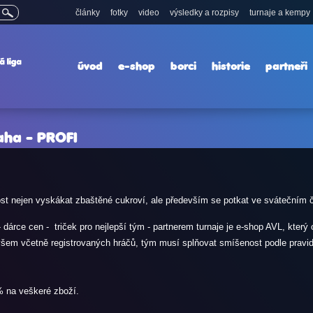
články
fotky
video
výsledky a rozpisy
turnaje a kempy
úvod
e-shop
borci
historie
partneři
aha - PROFI
itost nejen vyskákat zbaštěné cukroví, ale především se potkat ve svátečním 
dárce cen - triček pro nejlepší tým - partnerem turnaje je e-shop AVL, kte
všem včetně registrovaných hráčů, tým musí splňovat smíšenost podle pravid
% na veškeré zboží.