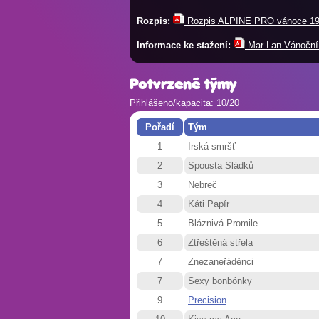
Rozpis:
Rozpis ALPINE PRO vánoce 19 
Informace ke stažení:
Mar Lan Vánoční 
Potvrzené týmy
Přihlášeno/kapacita: 10/20
Pořadí
Tým
1
Irská smršť
2
Spousta Sládků
3
Nebreč
4
Káti Papír
5
Bláznivá Promile
6
Ztřeštěná střela
7
Znezaneřáděnci
7
Sexy bonbónky
9
Precision