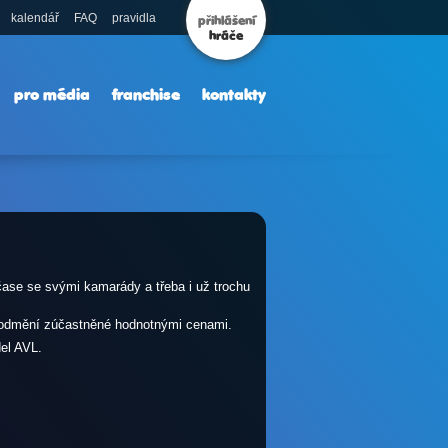
kalendář
FAQ
pravidla
přihlášení
hráče
pro média
franchise
kontakty
čase se svými kamarády a třeba i už trochu
rý odmění zúčastněné hodnotnými cenami.
el AVL.