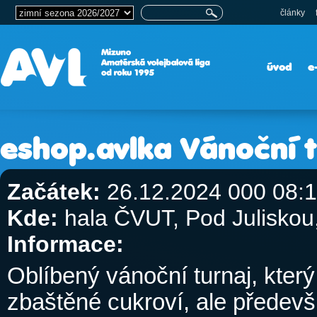
články
úvod
e
eshop.avlka Vánoční t
Začátek:
26.12.2024 000 08:
Kde:
hala ČVUT, Pod Julisko
Informace:
Oblíbený vánoční turnaj, který
zbaštěné cukroví, ale předev