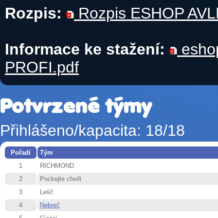
Rozpis:
Rozpis ESHOP AVLK
Informace ke stažení:
eshop
PROFI.pdf
Potvrzené týmy
Přihlášeno/kapacita: 18/18
Pořadí
Tým
1
RICHMOND
2
Pockejte chvili
3
Lešč
4
Nebreč