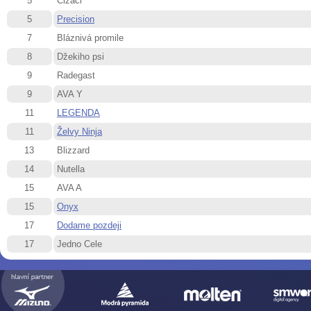
5
Cizáci
5
Precision
7
Bláznivá promile
8
Džekiho psi
9
Radegast
9
AVA Y
11
LEGENDA
11
Želvy Ninja
13
Blizzard
14
Nutella
15
AVA A
15
Onyx
17
Dodame pozdeji
17
Jedno Cele