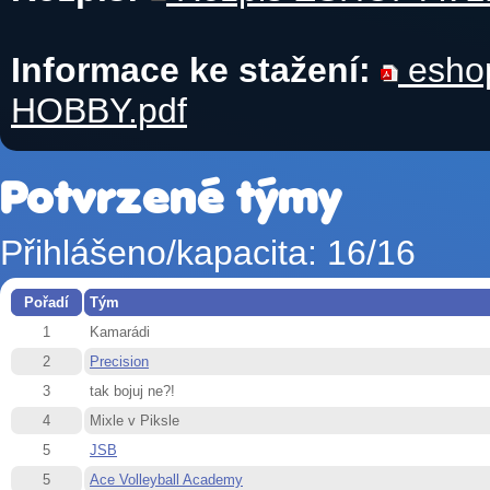
Informace ke stažení:
eshop
HOBBY.pdf
Potvrzené týmy
Přihlášeno/kapacita: 16/16
Pořadí
Tým
1
Kamarádi
2
Precision
3
tak bojuj ne?!
4
Mixle v Piksle
5
JSB
5
Ace Volleyball Academy