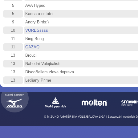
5
AVA Hypeq
5
Karina a ostatni
9
Angry Birds:)
10
VOŘEŠšššš
11
Bing Bong
11
QAZAQ
13
Brouci
13
Náhodní Volejbalisti
13
DiscoBallers zleva doprava
13
Letňany Prime
© MIZUNO AMATÉRSKÁ VOLEJBALOVÁ LIGA |
Zpracování osobních ú