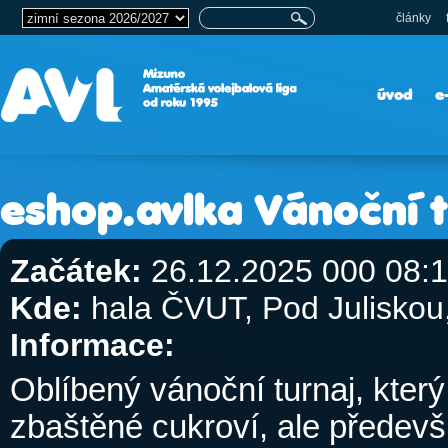
články
úvod
e
eshop.avlka Vánoční 
Začátek:
26.12.2025 000 08:
Kde:
hala ČVUT, Pod Julisko
Informace:
Oblíbený vánoční turnaj, který
zbaštěné cukroví, ale předev