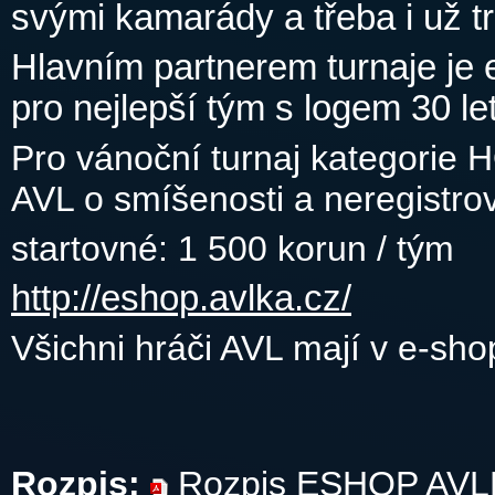
svými kamarády a třeba i už tr
Hlavním partnerem turnaje je 
pro nejlepší tým s logem 30 le
Pro vánoční turnaj kategorie H
AVL o smíšenosti a neregistrov
startovné: 1 500 korun / tým
http://eshop.avlka.cz/
Všichni hráči AVL mají v e-sh
Rozpis:
Rozpis ESHOP AVLKA