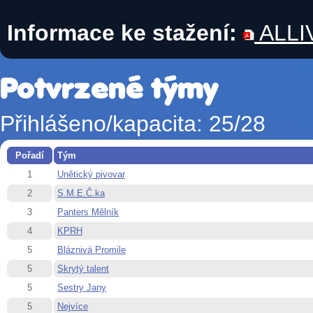
Informace ke stažení:
ALLIV
Potvrzené týmy
Přihlášeno/kapacita: 25/28
Pořadí
Tým
1
Unětický pivovar
2
S.M.E.Č.ka
3
Panters Mělník
4
KPRH
5
Bláznivá Promile
5
Skrytý talent
5
Sestry Jany
5
Nejvíce