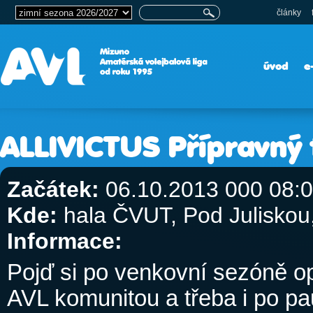
články
úvod
e
ALLIVICTUS Přípravný 
Začátek:
06.10.2013 000 08:
Kde:
hala ČVUT, Pod Julisko
Informace:
Pojď si po venkovní sezóně op
AVL komunitou a třeba i po p