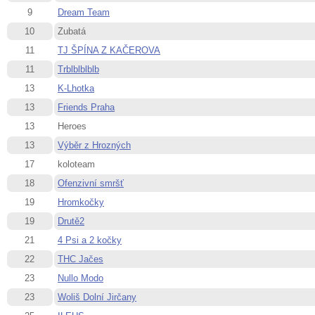
9
Dream Team
10
Zubatá
11
TJ ŠPÍNA Z KAČEROVA
11
Trblblblblb
13
K-Lhotka
13
Friends Praha
13
Heroes
13
Výběr z Hrozných
17
koloteam
18
Ofenzivní smršť
19
Hromkočky
19
Drutě2
21
4 Psi a 2 kočky
22
THC Jačes
23
Nullo Modo
23
Woliš Dolní Jirčany