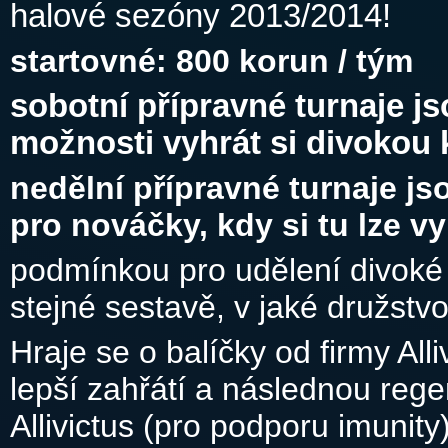
halové sezóny 2013/2014!
startovné: 800 korun / tým
sobotní přípravné turnaje j
možnosti vyhrát si divokou k
nedělní přípravné turnaje jso
pro nováčky, kdy si tu lze v
podmínkou pro udělení divoké k
stejné sestavě, v jaké družstv
Hraje se o balíčky od firmy Al
lepší zahřátí a následnou rege
Allivictus (pro podporu imunity