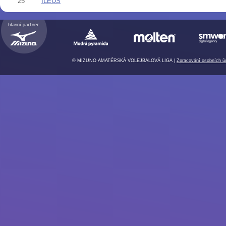
25
ILEUS
© MIZUNO AMATÉRSKÁ VOLEJBALOVÁ LIGA |
Zpracování osobních ú