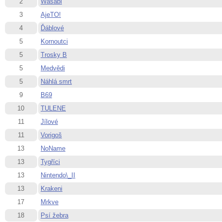
2
Wasabi
3
AjeTO!
4
Ďáblové
5
Kornoutci
5
Trosky B
5
Medvědi
5
Náhlá smrt
9
B69
10
TULENE
11
Jílové
11
Vorigoš
13
NoName
13
Tygříci
13
Nintendo\_II
13
Krakeni
17
Mrkve
18
Psí žebra