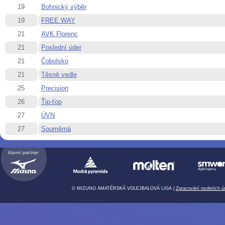
19
Bohnický výběr
19
FREE WAY
21
AVK Florenc
21
Poslední úder
21
Čobolsko
21
Těsně vedle
25
Precision
26
Ťip-ťop
27
ÚVN
27
Souměrná
© MIZUNO AMATÉRSKÁ VOLEJBALOVÁ LIGA |
Zpracování osobních ú