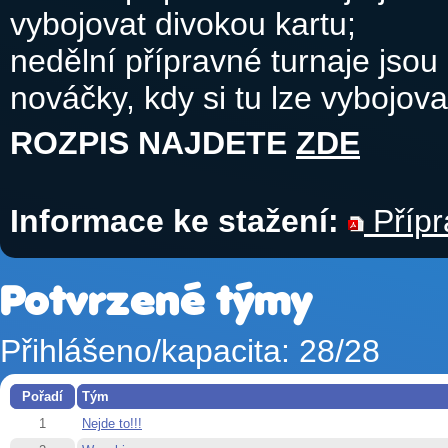
vybojovat divokou kartu;
nedělní přípravné turnaje jsou 
nováčky, kdy si tu lze vybojova
ROZPIS NAJDETE
ZDE
Informace ke stažení:
Přípr
Potvrzené týmy
Přihlášeno/kapacita: 28/28
Pořadí
Tým
1
Nejde to!!!