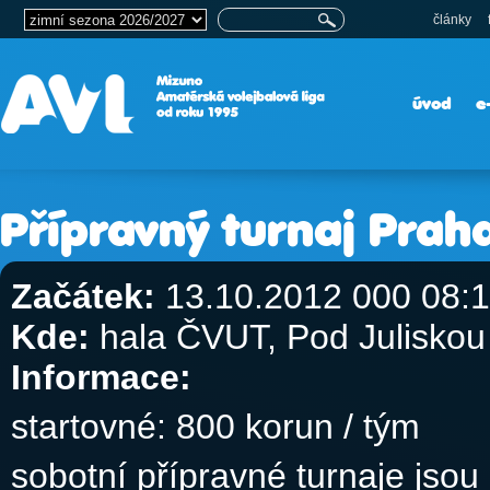
články
úvod
e
Přípravný turnaj Prah
Začátek:
13.10.2012 000 08:
Kde:
hala ČVUT, Pod Juliskou
Informace:
startovné: 800 korun / tým
sobotní přípravné turnaje jso