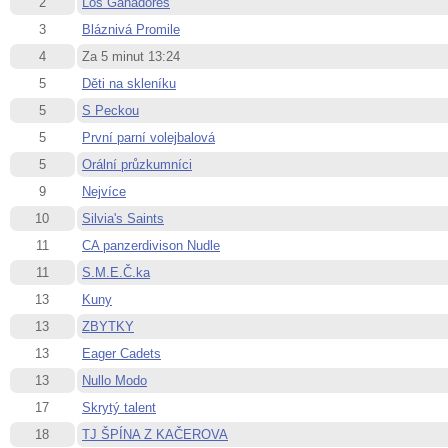
2
Los Ganadores
3
Bláznivá Promile
4
Za 5 minut 13:24
5
Děti na skleníku
5
S Peckou
5
První parní volejbalová
5
Orální průzkumníci
9
Nejvíce
10
Silvia's Saints
11
CA panzerdivison Nudle
11
S.M.E.Č.ka
13
Kuny
13
ZBYTKY
13
Eager Cadets
13
Nullo Modo
17
Skrytý talent
18
TJ ŠPÍNA Z KAČEROVA