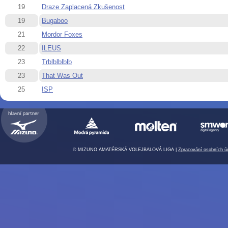
19
Draze Zaplacená Zkušenost
19
Bugaboo
21
Mordor Foxes
22
ILEUS
23
Trblblblblb
23
That Was Out
25
ISP
© MIZUNO AMATÉRSKÁ VOLEJBALOVÁ LIGA |
Zpracování osobních ú