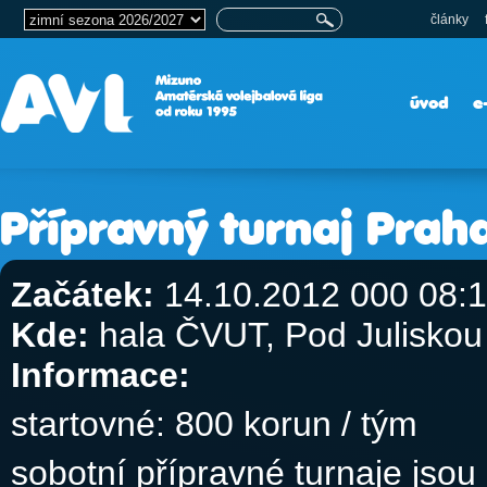
články
úvod
e
Přípravný turnaj Prah
Začátek:
14.10.2012 000 08:
Kde:
hala ČVUT, Pod Juliskou
Informace:
startovné: 800 korun / tým
sobotní přípravné turnaje jso