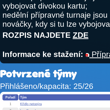
vybojovat divokou kartu;
nedělní přípravné turnaje jsou 
nováčky, kdy si tu lze vybojova
ROZPIS NAJDETE
ZDE
Informace ke stažení:
Přípr
Potvrzené týmy
Přihlášeno/kapacita: 25/26
Pořadí
Tým
1
Křídlo netopýra