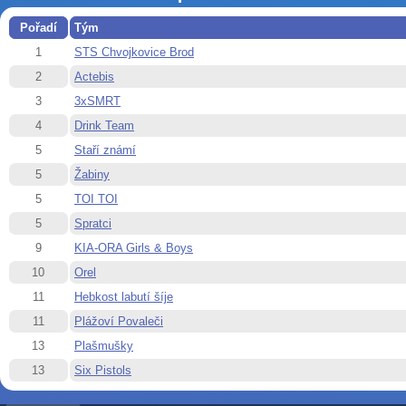
Pořadí
Tým
1
STS Chvojkovice Brod
2
Actebis
3
3xSMRT
4
Drink Team
5
Staří známí
5
Žabiny
5
TOI TOI
5
Spratci
9
KIA-ORA Girls & Boys
10
Orel
11
Hebkost labutí šíje
11
Plážoví Povaleči
13
Plašmušky
13
Six Pistols